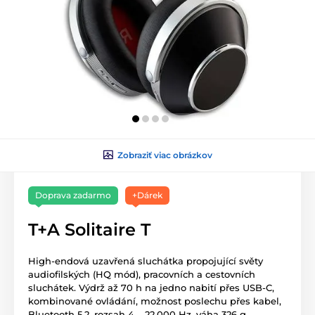
Zobraziť viac obrázkov
Doprava zadarmo
+Dárek
T+A Solitaire T
High-endová uzavřená sluchátka propojující světy
audiofilských (HQ mód), pracovních a cestovních
sluchátek. Výdrž až 70 h na jedno nabití přes USB-C,
kombinované ovládání, možnost poslechu přes kabel,
Bluetooth 5.2, rozsah 4 – 22.000 Hz, váha 326 g.