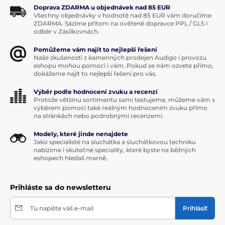
Doprava ZDARMA u objednávek nad 85 EUR
Všechny objednávky v hodnotě nad 85 EUR vám doručíme
ZDARMA. Sázíme přitom na ověřené dopravce PPL / GLS i
odběr v Zásilkovnách.
Pomůžeme vám najít to nejlepší řešení
Naše zkušenosti z kamenných prodejen Audigo i provozu
eshopu mohou pomoci i vám. Pokud se nám ozvete přímo,
dokážeme najít to nejlepší řešení pro vás.
Výběr podle hodnocení zvuku a recenzí
Protože většinu sortimentu sami testujeme, můžeme vám s
výběrem pomoci také reálným hodnocením zvuku přímo
na stránkách nebo podrobnými recenzemi.
Modely, které jinde nenajdete
Jako specialisté na sluchátka a sluchátkovou techniku
nabízíme i skutečné speciality, které byste na běžných
eshopech hledali marně.
Prihláste sa do newsletteru
Tu napíšte váš e-mail
Prihlásiť