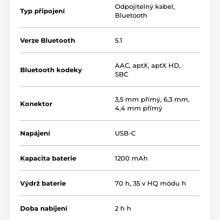
Odpojitelný kabel
,
Typ připojení
Bluetooth
Verze Bluetooth
5.1
AAC
,
aptX
,
aptX HD
,
Bluetooth kodeky
SBC
3,5 mm přímý
,
6,3 mm
,
Konektor
4,4 mm přímý
Napájení
USB-C
Kapacita baterie
1200 mAh
Výdrž baterie
70 h, 35 v HQ módu h
Doba nabíjení
2 h h