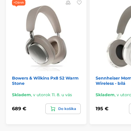
+Dárek
Bowers & Wilkins Px8 S2 Warm
Sennheiser Mo
Stone
Wireless - bílá
Skladem
,
v utorok 11. 8. u vás
Skladem
,
v utoro
689 €
195 €
Do košíka