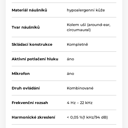
spojení světů audiofilských a bezdrátových
sluchátek
Materiál náušníků
hypoalergenní kůže
aktivní potlačení šumu
Kolem uší (around-ear,
elegantní design
Tvar náušníků
circumaural)
symetrické připojení konektorem 4.4 mm
Pentaconn, 3.5 mm jack nebo 6.3 mm jack
Skládací konstrukce
Kompletně
Aktivní potlačení hluku
áno
Mikrofon
áno
Produkt je zaradený v kategóriách
Druh ovládání
Kombinované
Kolem uší
Uzavřená
Bluetooth
Frekvenční rozsah
4 Hz – 22 kHz
S potlačením hluku
Harmonické zkreslení
< 0,05 %(1 kHz/94 dB)