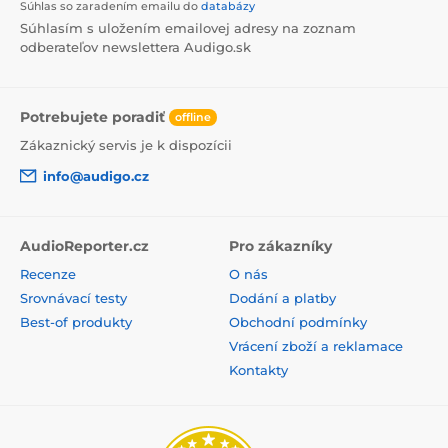
Súhlas so zaradením emailu do
databázy
Súhlasím s uložením emailovej adresy na zoznam
odberateľov newslettera Audigo.sk
Potrebujete poradiť
offline
Zákaznický servis je k dispozícii
info@audigo.cz
AudioReporter.cz
Pro zákazníky
Recenze
O nás
Srovnávací testy
Dodání a platby
Best-of produkty
Obchodní podmínky
Vrácení zboží a reklamace
Kontakty