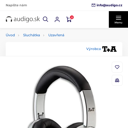
info@audigo.cz
Napíšte nám
0
Menu
Úvod
Sluchátka
Uzavřená
Výrobca