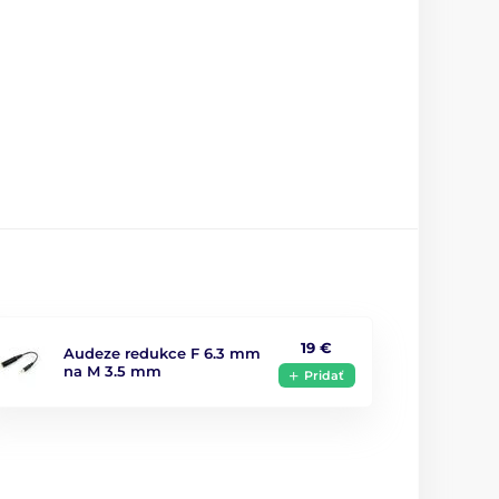
19 €
Audeze redukce F 6.3 mm
na M 3.5 mm
Pridať