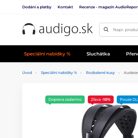
Dodání a platby
Kontakt
Recenze - magazín AudioRepor
Napr. produk
Speciální nabídky %
Sluchátka
Přen
Úvod
Speciální nabídky %
Rozbalené kusy
Audeze 
Doprava zadarmo
Zľava
-10%
Pouze GL