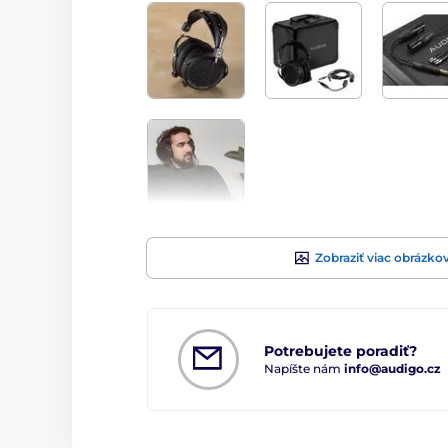
Zobraziť viac obrázko
Potrebujete poradiť?
Napíšte nám
info@audigo.cz