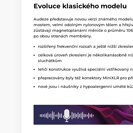
Evoluce klasického modelu
Audeze představuje novou verzi známého modelu
mostem, velmi odolným nylonovým tělem a hřeji
zůstávají magnetoplanární měniče o průměru 1
po obou stranách membrány.
rozšířený frekvenční rozsah a ještě nižší zkresl
celková úroveň zkreslení je několikanásobně n
sluchátkům
lehčí konstrukce využívá speciální vstřikovaný 
přepracovány byly též konektory MiniXLR pro p
nové jsou i náušníky z hypoalergenní umělé k