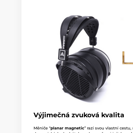
Výjimečná zvuková kvalita
Měniče “
planar magnetic
” razí svou vlastní cestu,