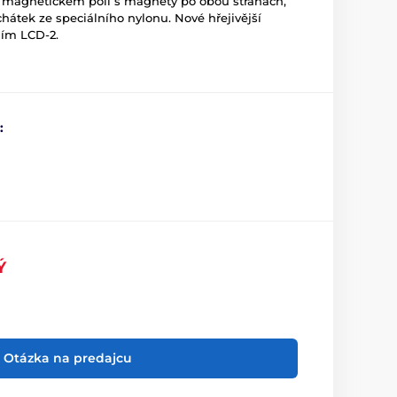
agnetickém poli s magnety po obou stranách,
chátek ze speciálního nylonu. Nové hřejivější
ním LCD-2.
:
Ý
Otázka na predajcu