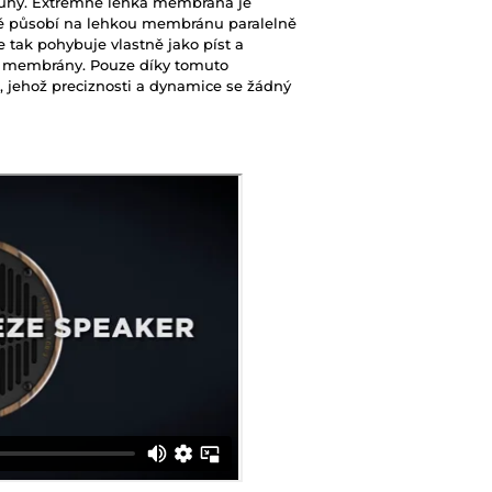
duhy. Extrémně lehká membrána je
é působí na lehkou membránu paralelně
 tak pohybuje vlastně jako píst a
í membrány. Pouze díky tomuto
, jehož preciznosti a dynamice se žádný