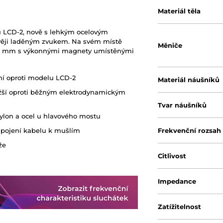
Materiál těla
 LCD-2, nově s lehkým ocelovým
věji laděným zvukem. Na svém místě
Měniče
06 mm s výkonnými magnety umístěnými
ení oproti modelu LCD-2
Materiál náušníků
ižší oproti běžným elektrodynamickým
Tvar náušníků
nylon a ocel u hlavového mostu
řipojení kabelu k mušlím
Frekvenční rozsah
ůže
Citlivost
Impedance
Zatížitelnost