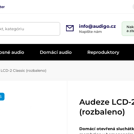
ter
info@audigo.cz
Nak
t, kategóriu
a zí
Napíšte nám
osné audio
Domácí audio
Reproduktory
LCD-2 Classic (rozbaleno)
S
Audeze LCD-2
(rozbaleno)
Domácí otevřená sluchátk