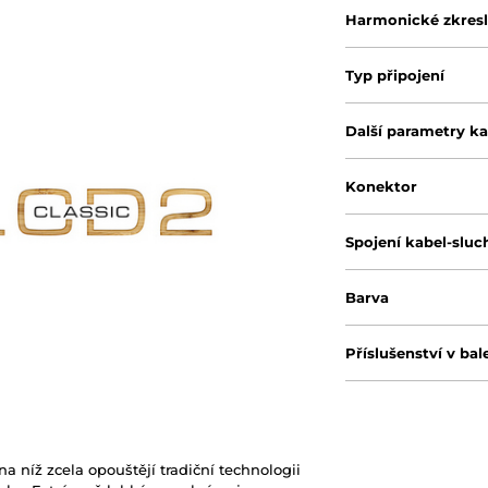
Harmonické zkresl
Typ připojení
Další parametry k
Konektor
Spojení kabel-sluc
Barva
Příslušenství v bal
 na níž zcela opouštějí tradiční technologii