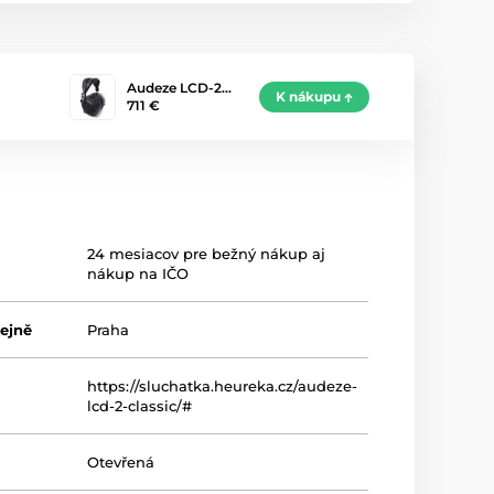
Audeze LCD-2…
K nákupu
711 €
24 mesiacov pre bežný nákup aj
nákup na IČO
ejně
Praha
https://sluchatka.heureka.cz/audeze-
lcd-2-classic/#
Otevřená