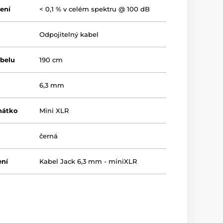
ení
< 0,1 % v celém spektru @ 100 dB
Odpojitelný kabel
abelu
190 cm
6,3 mm
hátko
Mini XLR
černá
ení
Kabel Jack 6,3 mm - miniXLR