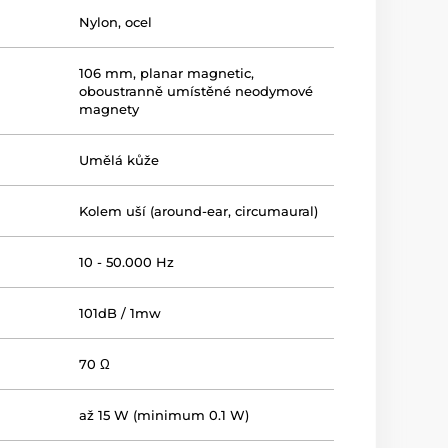
Nylon, ocel
106 mm, planar magnetic,
oboustranně umístěné neodymové
magnety
Umělá kůže
Kolem uší (around-ear, circumaural)
10 - 50.000 Hz
101dB / 1mw
70 Ω
až 15 W (minimum 0.1 W)