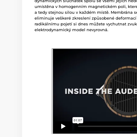
dynamických sluchátek spolu se všemi jejich ne
umístěna v homogenním magnetickém poli, kter
a tedy stejnou silou v každém místě. Membrána se
eliminuje veškeré zkreslení způsobené deformac
radikálnímu pojetí si dnes můžete vychutnat zvuk
elektrodynamický model nevyrovná.