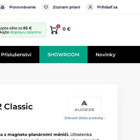
Porovnávanie
Zoznam prianí
Prihlásiť sa
0
úpte ešte za
85 €
0 €
skajte
dopravu zdarma
Příslušenství
SHOWROOM
Novinky
 Classic
Zobraziť ďalšie produkty ›
a s magneto-planárními měniči.
Ultratenká