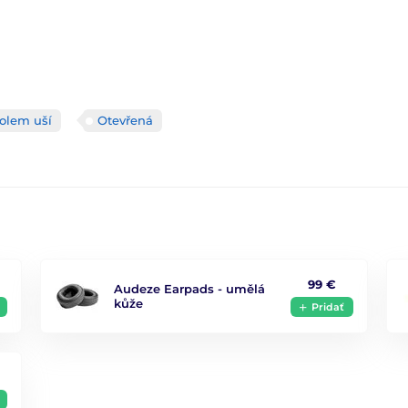
olem uší
Otevřená
99 €
Audeze Earpads - umělá
kůže
Pridať