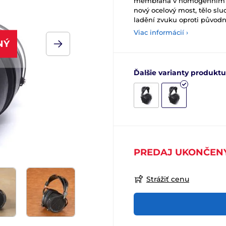
membrána v homogenním m
nový ocelový most, tělo slu
ladění zvuku oproti původ
Viac informácií ›
NÝ
Ďalšie varianty produktu
PREDAJ UKONČEN
Strážiť cenu