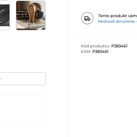
Tento produkt vá
Možnosti doručenia ›
Kód produktu:
P383461
EAN:
P383461
v