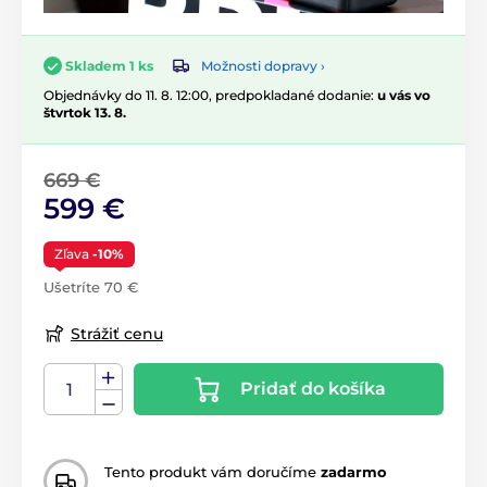
Možnosti dopravy ›
Skladem 1 ks
Objednávky do 11. 8. 12:00, predpokladané dodanie:
u vás vo
štvrtok 13. 8.
669 €
599 €
Zľava
-10%
Ušetríte 70 €
Strážiť cenu
Pridať do košíka
Tento produkt vám doručíme
zadarmo