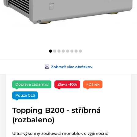
Zobraziť viac obrázkov
Doprava zadarmo
Zľava
-10%
+Dárek
Pouze GLS
Topping B200 - stříbrná
(rozbaleno)
Ultra-výkonný zesilovací monoblok s výjimečně