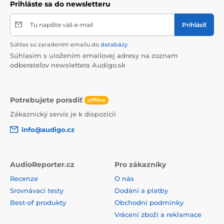
Prihláste sa do newsletteru
Specifikace
Tu napíšte váš e-mail
Prihlásiť
Súhlas so zaradením emailu do
databázy
Súhlasím s uložením emailovej adresy na zoznam
odberateľov newslettera Audigo.sk
Potrebujete poradiť
offline
Zákaznický servis je k dispozícii
info@audigo.cz
AudioReporter.cz
Pro zákazníky
Recenze
O nás
Srovnávací testy
Dodání a platby
Best-of produkty
Obchodní podmínky
Vrácení zboží a reklamace