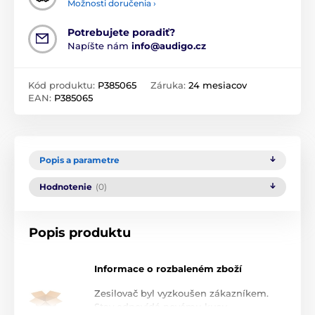
Možnosti doručenia ›
Potrebujete poradiť?
Napíšte nám
info@audigo.cz
Kód produktu:
P385065
Záruka:
24 mesiacov
EAN:
P385065
Popis a parametre
Hodnotenie
(0)
Popis produktu
Informace o rozbaleném zboží
Zesilovač byl vyzkoušen zákazníkem.
Stav odpovídá novému kusu.