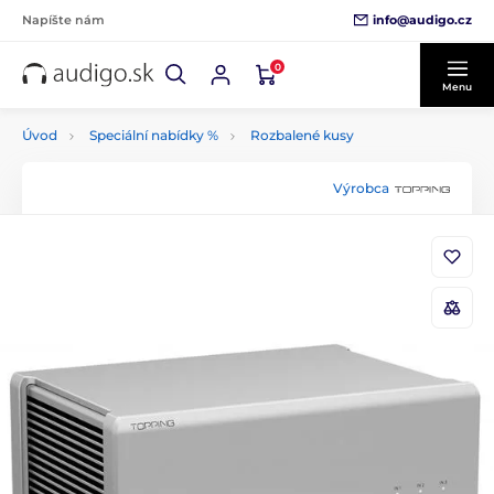
info@audigo.cz
Napíšte nám
0
Menu
Úvod
Speciální nabídky %
Rozbalené kusy
Výrobca