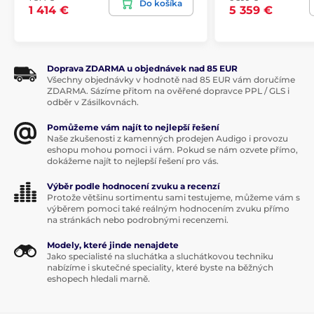
Do košíka
1 414 €
5 359 €
Doprava ZDARMA u objednávek nad 85 EUR
Všechny objednávky v hodnotě nad 85 EUR vám doručíme
ZDARMA. Sázíme přitom na ověřené dopravce PPL / GLS i
odběr v Zásilkovnách.
Pomůžeme vám najít to nejlepší řešení
Naše zkušenosti z kamenných prodejen Audigo i provozu
eshopu mohou pomoci i vám. Pokud se nám ozvete přímo,
dokážeme najít to nejlepší řešení pro vás.
Výběr podle hodnocení zvuku a recenzí
Tělo z prvotřídního hliníku
Protože většinu sortimentu sami testujeme, můžeme vám s
výběrem pomoci také reálným hodnocením zvuku přímo
na stránkách nebo podrobnými recenzemi.
Celé tělo zesilovače je složeno z kvalitních hliníkových
panelů, opracovaných do nejmenšího detaily. Jejich
Modely, které jinde nenajdete
tvar ale nejen lahodí oku. Ve skutečnosti odvádí také
Jako specialisté na sluchátka a sluchátkovou techniku
důležitou práci při chlazení veškeré elektroniky uvnitř
nabízíme i skutečné speciality, které byste na běžných
zesilovače.
eshopech hledali marně.