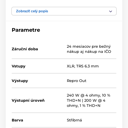
Včetně originálního obalu a
příslušenství. Záruka 2 roky.
Zobraziť celý popis
Čistý zdroj síly v Mono
Parametre
režimu
24 mesiacov pre bežný
Záruční doba
To nejlepší, co
Topping
aktuálně mezi výkonovými
nákup aj nákup na IČO
zesilovači nabízí. Nekompromisní monoblok o výkonu
až
240 W
při extrémně nízkém zkreslení. Ve spojení s
Vstupy
XLR
,
TRS 6.3 mm
D/A převodníkem
D90 III
a předzesilovačem
PRE90
získáváte prakticky dokonalé kombo s extrémně
nízkým zkreslením, vysokým výkonem a přesnou
Výstupy
Repro Out
kontrolou. Jakékoli reproduktory budou z takového
spojení těžit.
240 W @ 4 ohmy, 10 %
Výstupní úroveň
THD+N | 200 W @ 4
ohmy, 1 % THD+N
Barva
Stříbrná