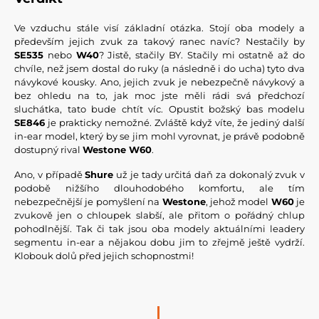
Ve vzduchu stále visí základní otázka. Stojí oba modely a
především jejich zvuk za takový ranec navíc? Nestačily by
SE535
nebo
W40
? Jistě, stačily BY. Stačily mi ostatně až do
chvíle, než jsem dostal do ruky (a následně i do ucha) tyto dva
návykové kousky. Ano, jejich zvuk je nebezpečně návykový a
bez ohledu na to, jak moc jste měli rádi svá předchozí
sluchátka, tato bude chtít víc. Opustit božský bas modelu
SE846
je prakticky nemožné. Zvláště když víte, že jediný další
in-ear model, který by se jim mohl vyrovnat, je právě podobně
dostupný rival
Westone W60
.
Ano, v případě
Shure
už je tady určitá daň za dokonalý zvuk v
podobě nižšího dlouhodobého komfortu, ale tím
nebezpečnější je pomyšlení na
Westone
, jehož model
W60
je
zvukově jen o chloupek slabší, ale přitom o pořádný chlup
pohodlnější. Tak či tak jsou oba modely aktuálními leadery
segmentu in-ear a nějakou dobu jim to zřejmě ještě vydrží.
Klobouk dolů před jejich schopnostmi!