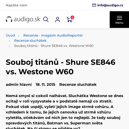
info@audigo.cz
Napíšte nám
0
Menu
Úvod
Recenze - magazín AudioReporter
Recenze sluchátek
Souboj titánů - Shure SE846 vs. Westone W60
Souboj titánů - Shure SE846
vs. Westone W60
admin hlavní
18. 11. 2015
Recenze sluchátek
Nemá smysl si cokoli nalhávat. Sluchátka Westone se dnes
ocitají v roli vyzyvatele a v podstatě nemají co ztratit.
Pokud však uspějí, vyletí jejich image strmě vzhůru. A
vzhledem k tomu, že jejich cenovka už strmě vzhůru
vyletěla, očekávám od nich jen to nejlepší. Je tady souboj
opravdových titánů, Batman vs. Superman světa
sluchátek. Na čí stranu se přidáte vy?