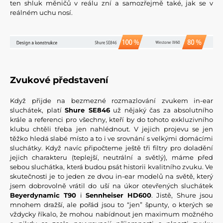
ten shluk měničů v reálu zní a samozřejmě také, jak se v
reálném uchu nosí.
Zvukové představení
Když přijde na bezmezné rozmazlování zvukem in-ear
sluchátek, platí
Shure SE846
už nějaký čas za absolutního
krále a referenci pro všechny, kteří by do tohoto exkluzivního
klubu chtěli třeba jen nahlédnout. V jejich projevu se jen
těžko hledá slabé místo a to i ve srovnání s velkými domácími
sluchátky. Když navíc připočteme ještě tři filtry pro doladění
jejich charakteru (teplejší, neutrální a světlý), máme před
sebou sluchátka, která budou psát historii kvalitního zvuku. Ve
skutečnosti je to jeden ze dvou in-ear modelů na světě, který
jsem dobrovolně vrátil do uší na úkor otevřených sluchátek
Beyerdynamic T90
i
Sennheiser
HD600
. Jistě, Shure jsou
mnohem dražší, ale pořád jsou to “jen” špunty, o kterých se
vždycky říkalo, že mohou nabídnout jen maximum možného