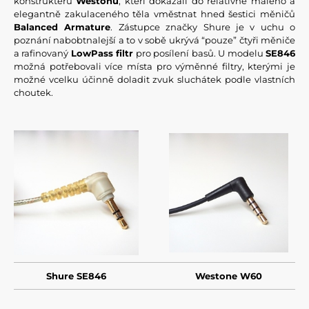
konstruktérů
Westonu
, kteří dokázali do relativně malého a
elegantně zakulaceného těla vměstnat hned šestici měničů
Balanced Armature
. Zástupce značky Shure je v uchu o
poznání nabobtnalejší a to v sobě ukrývá “pouze” čtyři měniče
a rafinovaný
LowPass filtr
pro posílení basů. U modelu
SE846
možná potřebovali více místa pro výměnné filtry, kterými je
možné vcelku účinně doladit zvuk sluchátek podle vlastních
choutek.
Shure SE846
Westone W60