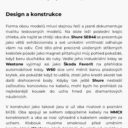
Design a konstrukce
Forma obou modelů mluví stejnou řečí a jasně dokumentuje
rivalitu testovaných modelů. Na stole leží poslední krajíc
chleba, ale najíst se chtějí oba dva.
Shure SE846
se prezentuje
jako větší exhibicionista a své unikátní vnitřnosti odhaluje
všem na odiv. Čiré tělo plné precizně uložených stříbrných
krabiček působí jako magnet přitahující můj pohled pokaždé,
když beru sluchátka do ruky. Vedle jeho industriální krásy se
Westone
vyjímají asi jako
Škoda
Favorit
na přehlídce
automobilové krásy.
W60
sice umí měnit barvu plastových
krytek, ale pokaždé když to udělá, ztratí jeho kredit akorát tak
další drahocenné body. Kdyby tak ještě
Shure
nestrašil
zažloutlou koncovkou na kabelu, mohl bych ho prohlásit za
nejkrásnější kousek do ucha hned po diamantových
náušnicích.
V konstrukci jako takové jsou si už oba rivalové o poznání
bližší. Oba spojují se světem odpojitelné kabely na
MMCX
konektorech a oba se nosí výhradně s kabelem vedeným za
uchem. Klobouk musíme smeknout před uměním