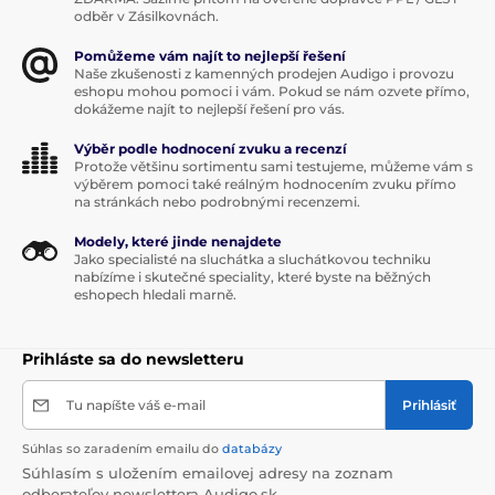
odběr v Zásilkovnách.
Pomůžeme vám najít to nejlepší řešení
Naše zkušenosti z kamenných prodejen Audigo i provozu
eshopu mohou pomoci i vám. Pokud se nám ozvete přímo,
dokážeme najít to nejlepší řešení pro vás.
Výběr podle hodnocení zvuku a recenzí
Protože většinu sortimentu sami testujeme, můžeme vám s
výběrem pomoci také reálným hodnocením zvuku přímo
na stránkách nebo podrobnými recenzemi.
Modely, které jinde nenajdete
Jako specialisté na sluchátka a sluchátkovou techniku
nabízíme i skutečné speciality, které byste na běžných
eshopech hledali marně.
Prihláste sa do newsletteru
Tu napíšte váš e-mail
Prihlásiť
Súhlas so zaradením emailu do
databázy
Súhlasím s uložením emailovej adresy na zoznam
odberateľov newslettera Audigo.sk