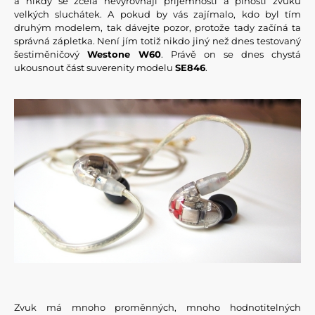
a nikdy se zcela nevyrovnají příjemnosti a plnosti zvuku
velkých sluchátek. A pokud by vás zajímalo, kdo byl tím
druhým modelem, tak dávejte pozor, protože tady začíná ta
správná zápletka. Není jím totiž nikdo jiný než dnes testovaný
šestiměničový
Westone W60
. Právě on se dnes chystá
ukousnout část suverenity modelu
SE846
.
Zvuk má mnoho proměnných, mnoho hodnotitelných