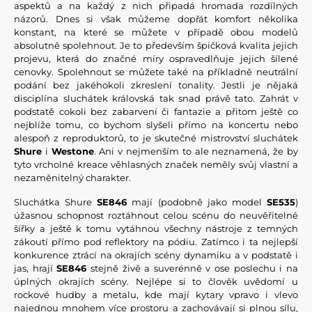
aspektů a na každý z nich připadá hromada rozdílných
názorů. Dnes si však můžeme dopřát komfort několika
konstant, na které se můžete v případě obou modelů
absolutně spolehnout. Je to především špičková kvalita jejich
projevu, která do značné míry ospravedlňuje jejich šílené
cenovky. Spolehnout se můžete také na příkladně neutrální
podání bez jakéhokoli zkreslení tonality. Jestli je nějaká
disciplína sluchátek královská tak snad právě tato. Zahrát v
podstatě cokoli bez zabarvení či fantazie a přitom ještě co
nejblíže tomu, co bychom slyšeli přímo na koncertu nebo
alespoň z reproduktorů, to je skutečné mistrovství sluchátek
Shure
i
Westone
. Ani v nejmenším to ale neznamená, že by
tyto vrcholné kreace věhlasných značek neměly svůj vlastní a
nezaměnitelný charakter.
Sluchátka Shure
SE846
mají (podobně jako model
SE535
)
úžasnou schopnost roztáhnout celou scénu do neuvěřitelné
šířky a ještě k tomu vytáhnou všechny nástroje z temných
zákoutí přímo pod reflektory na pódiu. Zatímco i ta nejlepší
konkurence ztrácí na okrajích scény dynamiku a v podstatě i
jas, hrají
SE846
stejně živě a suverénně v ose poslechu i na
úplných okrajích scény. Nejlépe si to člověk uvědomí u
rockové hudby a metalu, kde mají kytary vpravo i vlevo
najednou mnohem více prostoru a zachovávají si plnou sílu,