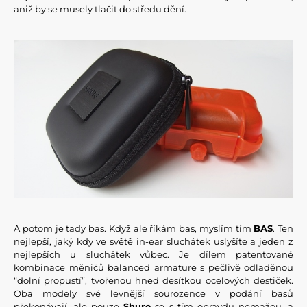
aniž by se musely tlačit do středu dění.
A potom je tady bas. Když ale říkám bas, myslím tím
BAS
. Ten
nejlepší, jaký kdy ve světě in-ear sluchátek uslyšíte a jeden z
nejlepších u sluchátek vůbec. Je dílem patentované
kombinace měničů balanced armature s pečlivě odladěnou
“dolní propustí”, tvořenou hned desítkou ocelových destiček.
Oba modely své levnější sourozence v podání basů
překonávají, ale pouze
Shure
se s tím opravdu nemažou, a