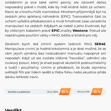
ovládáním je sice také velmi pevný, ale zároveň občas
neposedný právě v místě, kde by měl klidně ležet za uchem.
Navíc se o trochu hůře rozmotává. Mnohem příjemnější byl na
cestách jeho splétaný náhradník (EPIC). Tvarovatelná část za
uchem vyřešila přeskakování a muší hmotnost zase usnadnila
manipulaci na cestách. Kdybych se nebál o jeho životnost, byl
by vítězným kabelem právě
EPIC
značky
Westone
. Pokud ale
neplánujete pouliční války v MHD, běžte si klidně pro něj.
Závěrem bych rád zmínil systém ladicích filtrů
SE846
.
Manipulace s nimi je hodně krkolomná a je dost možné, že se
vám jejich výměna bez nastudování manuálu napoprvé ani
nepodaří. Když už ale zvoláte vítězné “heuréka”, odmění vás
zvukový posun, který je snad poprvé skutečně poslouchatelný
a tudíž i použitelný. Umím si představit, že bude zejména
světlejší filtr pár lidem sedět a třeba folku nebo akustice přidá
dávku lehkosti navíc.
Verdikt