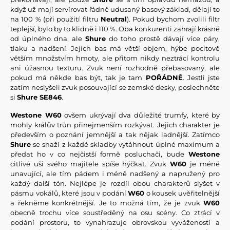
když už mají servírovat řádně udusaný basový základ, dělají to
na 100 % (při použití filtru
Neutral
). Pokud bychom zvolili filtr
teplejší, bylo by to klidně i 110 %. Oba konkurenti zahrají krásně
od úplného dna, ale
Shure
do toho prostě dávají více páry,
tlaku a nadšení. Jejich bas má větší objem, hýbe pocitově
větším množstvím hmoty, ale přitom nikdy neztrácí kontrolu
ani úžasnou texturu. Zvuk není rozhodně přebasovaný, ale
pokud má někde bas být, tak je tam
POŘÁDNĚ
. Jestli jste
zatím neslyšeli zvuk posouvající se zemské desky, poslechněte
si
Shure SE846
.
Westone W60
ovšem ukrývají dva důležité trumfy, které by
mohly králův trůn přinejmenším rozkývat. Jejich charakter je
především o poznání jemnější a tak nějak ladnější. Zatímco
Shure
se snaží z každé skladby vytáhnout úplné maximum a
předat ho v co nejčistší formě posluchači, bude
Westone
citlivé uši svého majitele spíše hýčkat. Zvuk
W60
je méně
unavující, ale tím pádem i méně nadšený a napružený pro
každý další tón. Nejlépe je rozdíl obou charakterů slyšet v
pásmu vokálů, které jsou v podání
W60
o kousek uvěřitelnější
a řekněme konkrétnější. Je to možná tím, že je zvuk
W60
obecně trochu více soustředěný na osu scény. Co ztrácí v
podání prostoru, to vynahrazuje obrovskou vyvážeností a