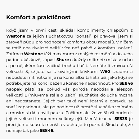
Komfort a praktičnost
Když jsem v první části skládal komplimenty chlapcům z
Westone
za jejich sluchátkovou “bonsai”, připravoval jsem si
zároveň půdu pro hodnocení komfortu obou modelů. V ničem
se totiž oba rivalové neliší více než právě v komfortu nošení.
Zatímco
Westone
těží maximum z malých rozměrů a do ucha
padne ukázkově, zápasí
Shure
o každý milimetr místa v uchu
a po nějakém čase začíná trochu tlačit. Nemáte-li zrovna uši
velikosti S, sžijete se s oválnými křivkami
W60
snadno a
nebudete mít nutkání je na konci alba tahat z uší, jako když se
potřebujete na konci bazénu konečně nadechnout. Pro
SE846
naopak platí, že pokud vás příroda neobdařila alespoň
velikostí L (mluvíme stále o uších), sluchátka do ucha možná
ani nedostanete. Jejich tvar také není špatný a opravdu se
snaží zapadnout, ale po hodince už prostě sluchátka vnímám
a musím si dát chvíli pauzu. Počítám ale, že vetší uši budou k
jejich velikosti mnohem velkorysejší. Menší brácha
SE535
je
přeci jen o kousek menší a v uchu je to poznat. Škoda ale, že
nehraje tak jako
SE846
.