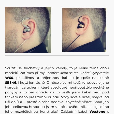
Soužití se sluchátky a jejich kabely, to je velké téma obou
modelů. Zatímco přímý komfort ucha se stal kořistí vyzyvatele
W60
, praktičnost a příjemnost kabelu je spíše na straně
SE846
. I když jen těsně. O něco více mi totiž vyhovovalo jeho
tvarování za uchem, které absolutně nepřipouštělo nechtěné
pohyby a to bez ohledu na to, jestli jsem kabel vedl pod
tričkem nebo přes zimní bundu. Vždy skvěle držel, splýval od
uší dolů a … prostě o sobě nedával zbytečně vědět. Snad jen
jeho celkovou hmotnost jsem si občas uvědomil, ale to je dáno
jeho nezničitelnou konstrukcí. Základní kabel
Westone
s