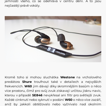
jemností všeho, co se odehrává v centru dění. A to jsou
nejčastěji právě vokály.
Kromě toho si mohou sluchátka
Westone
na vrcholového
predátora
Shure
troufnout také v detailech a nejvyšších
frekvencích.
W60
jim dávají díky skromnějším basům o něco
více prostoru, čímž pro svůj zvuk získavají určitou jiskru navíc,
kterou v případě
SE846
nevykřesal ani filtr pro světlejší zvuk.
Každé cinknutí nebo syknutí v podání
W60
o něco více zazáří,
aniž by jakkoli obtěžovalo nebo vyčnívalo nad okolním