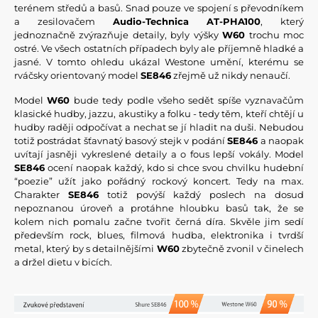
terénem středů a basů. Snad pouze ve spojení s převodníkem
a zesilovačem
Audio-Technica AT-PHA100
, který
jednoznačně zvýrazňuje detaily, byly výšky
W60
trochu moc
ostré. Ve všech ostatních případech byly ale příjemně hladké a
jasné. V tomto ohledu ukázal Westone umění, kterému se
rváčsky orientovaný model
SE846
zřejmě už nikdy nenaučí.
Model
W60
bude tedy podle všeho sedět spíše vyznavačům
klasické hudby, jazzu, akustiky a folku - tedy těm, kteří chtějí u
hudby raději odpočívat a nechat se jí hladit na duši. Nebudou
totiž postrádat šťavnatý basový stejk v podání
SE846
a naopak
uvítají jasněji vykreslené detaily a o fous lepší vokály. Model
SE846
ocení naopak každý, kdo si chce svou chvilku hudební
“poezie” užít jako pořádný rockový koncert. Tedy na max.
Charakter
SE846
totiž povýší každý poslech na dosud
nepoznanou úroveň a protáhne hloubku basů tak, že se
kolem nich pomalu začne tvořit černá díra. Skvěle jim sedí
především rock, blues, filmová hudba, elektronika i tvrdší
metal, který by s detailnějšími
W60
zbytečně zvonil v činelech
a držel dietu v bicích.