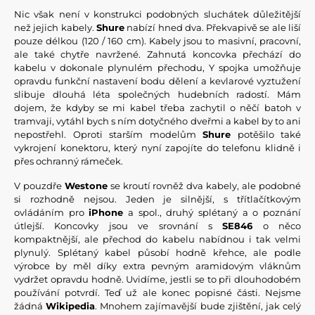
Nic však není v konstrukci podobných sluchátek důležitější
než jejich kabely.
Shure
nabízí hned dva. Překvapivě se ale liší
pouze délkou (120 / 160 cm). Kabely jsou to masivní, pracovní,
ale také chytře navržené. Zahnutá koncovka přechází do
kabelu v dokonale plynulém přechodu, Y spojka umožňuje
opravdu funkční nastavení bodu dělení a kevlarové vyztužení
slibuje dlouhá léta společných hudebních radostí. Mám
dojem, že kdyby se mi kabel třeba zachytil o něčí batoh v
tramvaji, vytáhl bych s ním dotyčného dveřmi a kabel by to ani
nepostřehl. Oproti starším modelům
Shure
potěšilo také
vykrojení konektoru, který nyní zapojíte do telefonu klidně i
přes ochranný rámeček.
V pouzdře
Westone
se kroutí rovněž dva kabely, ale podobné
si rozhodně nejsou. Jeden je silnější, s třítlačítkovým
ovládáním pro
iPhone
a spol., druhý splétaný a o poznání
útlejší. Koncovky jsou ve srovnání s
SE846
o něco
kompaktnější, ale přechod do kabelu nabídnou i tak velmi
plynulý. Splétaný kabel působí hodně křehce, ale podle
výrobce by měl díky extra pevným aramidovým vláknům
vydržet opravdu hodně. Uvidíme, jestli se to při dlouhodobém
používání potvrdí. Teď už ale konec popisné části. Nejsme
žádná
Wikipedia
. Mnohem zajímavější bude zjištění, jak celý