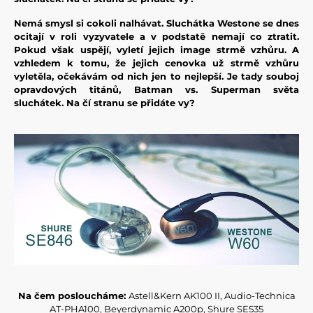
Nemá smysl si cokoli nalhávat. Sluchátka Westone se dnes
ocitají v roli vyzyvatele a v podstatě nemají co ztratit.
Pokud však uspějí, vyletí jejich image strmě vzhůru. A
vzhledem k tomu, že jejich cenovka už strmě vzhůru
vyletěla, očekávám od nich jen to nejlepší. Je tady souboj
opravdových titánů, Batman vs. Superman světa
sluchátek. Na čí stranu se přidáte vy?
Na čem posloucháme:
Astell&Kern AK100 II, Audio-Technica
AT-PHA100, Beyerdynamic A200p, Shure SE535