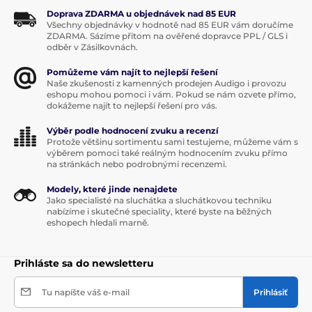
Doprava ZDARMA u objednávek nad 85 EUR
Všechny objednávky v hodnotě nad 85 EUR vám doručíme
ZDARMA. Sázíme přitom na ověřené dopravce PPL / GLS i
odběr v Zásilkovnách.
Pomůžeme vám najít to nejlepší řešení
Naše zkušenosti z kamenných prodejen Audigo i provozu
eshopu mohou pomoci i vám. Pokud se nám ozvete přímo,
dokážeme najít to nejlepší řešení pro vás.
Výběr podle hodnocení zvuku a recenzí
Protože většinu sortimentu sami testujeme, můžeme vám s
výběrem pomoci také reálným hodnocením zvuku přímo
na stránkách nebo podrobnými recenzemi.
Modely, které jinde nenajdete
Jako specialisté na sluchátka a sluchátkovou techniku
nabízíme i skutečné speciality, které byste na běžných
eshopech hledali marně.
Prihláste sa do newsletteru
Tu napíšte váš e-mail
Prihlásiť