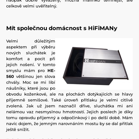
celkově velmi uvěřitelný.
Mít společnou domácnost s HiFiMANy
Velmi důležitým
aspektem při výběru
nových sluchátek je
komfort a pocit při
jejich nošení. V tomto
smyslu mám pro
HE-
560
většinou jen slova
chvály. Moc se mi líbí
náušníky, které jsou po
obvodu koženkové, ale na plochách dotýkajících se hlavy
příjemně semišové. Také úroveň přítlaku je velmi citlivě
zvolená. Jak už jsem naznačil dříve, sluchátka mi ani
nelámou vaz nesmyslnou hmotností. Jejich poslech je díky
tomu opravdu příjemný a odpočinkový i po delší době. Mám
navíc dojem, že jemným narovnáním mostu by se dal přítlak
ještě snížit.