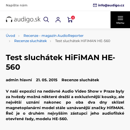
info@audigo.cz
Napíšte nám
0
Menu
Úvod
Recenze - magazín AudioReporter
Recenze sluchátek
Test sluchátek HiFiMAN HE-560
Test sluchátek HiFiMAN HE-
560
admin hlavní
21. 05. 2015
Recenze sluchátek
V naší expozici na nedávné Audio Video Show v Praze byly
za hvězdy možná některé dražší a exkluzivnější kousky, ale
největší uznání nakonec po oba dva dny sklízel
magnetoplanární model stále uznávanější značky HifiMAN.
Řeč je o druhém nejvyšším zástupci jeho audiofilské
otevřené řady, modelu HE-560.