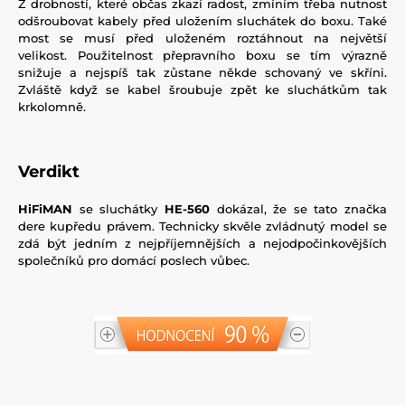
Z drobností, které občas zkazí radost, zmíním třeba nutnost
odšroubovat kabely před uložením sluchátek do boxu. Také
most se musí před uloženém roztáhnout na největší
velikost. Použitelnost přepravního boxu se tím výrazně
snižuje a nejspíš tak zůstane někde schovaný ve skříni.
Zvláště když se kabel šroubuje zpět ke sluchátkům tak
krkolomně.
Verdikt
HiFiMAN
se sluchátky
HE-560
dokázal, že se tato značka
dere kupředu právem. Technicky skvěle zvládnutý model se
zdá být jedním z nejpříjemnějších a nejodpočinkovějších
společníků pro domácí poslech vůbec.