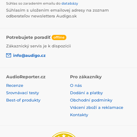
Súhlas so zaradením emailu do
databázy
Súhlasím s uložením emailovej adresy na zoznam
odberateľov newslettera Audigo.sk
Potrebujete poradiť
offline
Zákaznický servis je k dispozícii
info@audigo.cz
AudioReporter.cz
Pro zákazníky
Recenze
O nás
Srovnávací testy
Dodání a platby
Best-of produkty
Obchodní podmínky
Vrácení zboží a reklamace
Kontakty