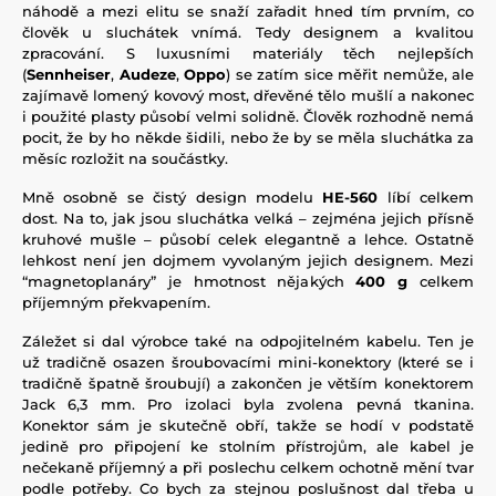
náhodě a mezi elitu se snaží zařadit hned tím prvním, co
člověk u sluchátek vnímá. Tedy designem a kvalitou
zpracování. S luxusními materiály těch nejlepších
(
Sennheiser
,
Audeze
,
Oppo
) se zatím sice měřit nemůže, ale
zajímavě lomený kovový most, dřevěné tělo mušlí a nakonec
i použité plasty působí velmi solidně. Člověk rozhodně nemá
pocit, že by ho někde šidili, nebo že by se měla sluchátka za
měsíc rozložit na součástky.
Mně osobně se čistý design modelu
HE-560
líbí celkem
dost. Na to, jak jsou sluchátka velká – zejména jejich přísně
kruhové mušle – působí celek elegantně a lehce. Ostatně
lehkost není jen dojmem vyvolaným jejich designem. Mezi
“magnetoplanáry” je hmotnost nějakých
400 g
celkem
příjemným překvapením.
Záležet si dal výrobce také na odpojitelném kabelu. Ten je
už tradičně osazen šroubovacími mini-konektory (které se i
tradičně špatně šroubují) a zakončen je větším konektorem
Jack 6,3 mm. Pro izolaci byla zvolena pevná tkanina.
Konektor sám je skutečně obří, takže se hodí v podstatě
jedině pro připojení ke stolním přístrojům, ale kabel je
nečekaně příjemný a při poslechu celkem ochotně mění tvar
podle potřeby. Co bych za stejnou poslušnost dal třeba u