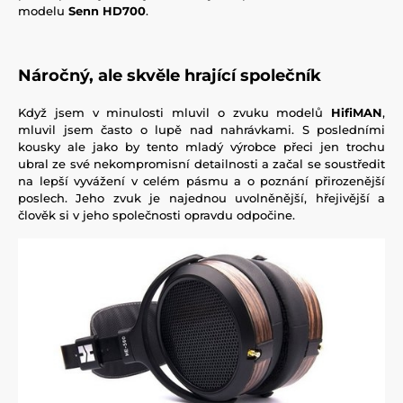
modelu
Senn HD700
.
Náročný, ale skvěle hrající společník
Když jsem v minulosti mluvil o zvuku modelů
HifiMAN
,
mluvil jsem často o lupě nad nahrávkami. S posledními
kousky ale jako by tento mladý výrobce přeci jen trochu
ubral ze své nekompromisní detailnosti a začal se soustředit
na lepší vyvážení v celém pásmu a o poznání přirozenější
poslech. Jeho zvuk je najednou uvolněnější, hřejivější a
člověk si v jeho společnosti opravdu odpočine.