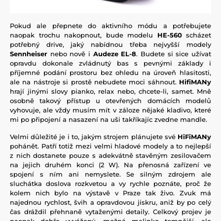
Pokud ale přepnete do aktivního módu a potřebujete
naopak trochu nakopnout, bude modelu
HE-560
scházet
potřebný drive, jaký nabídnou třeba nejvyšší modely
Sennheiser
nebo nově i
Audeze EL-8
. Budete si sice užívat
opravdu dokonale zvládnutý bas s pevnými základy i
příjemné podání prostoru bez ohledu na úroveň hlasitosti,
ale na nástroje si prostě nebudete moci sáhnout.
HifiMANy
hrají jinými slovy pianko, relax nebo, chcete-li, samet. Mně
osobně takový přístup u otevřených domácích modelů
vyhovuje, ale vždy musím mít v záloze nějaké kladivo, které
mi po připojení a nasazení na uši takříkajíc zvedne mandle.
Velmi důležité je i to, jakým strojem plánujete své
HiFiMANy
pohánět. Patří totiž mezi velmi hladové modely a to nejlepší
z nich dostanete pouze s adekvátně stavěným zesilovačem
na jejich druhém konci (2 W). Na přenosná zařízení ve
spojení s ním ani nemyslete. Se silným zdrojem ale
sluchátka doslova rozkvetou a vy rychle poznáte, proč že
kolem nich bylo na výstavě v Praze tak živo. Zvuk má
najednou rychlost, švih a opravdovou jiskru, aniž by po celý
čas dráždil přehnaně vytaženými detaily. Celkový projev je
naopak dobře vyvážený, možná malinko temnější, ale