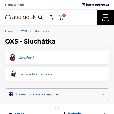
info@audigo.cz
Napíšte nám
0
Menu
Úvod
OXS
Sluchátka
OXS - Sluchátka
Uzavřená
Herní a komunikační
Zobraziť ďalšie kategórie
Radenie
Filter