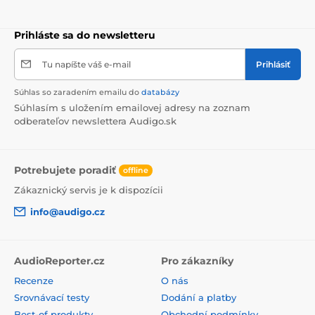
Prihláste sa do newsletteru
Tu napíšte váš e-mail
Prihlásiť
Súhlas so zaradením emailu do
databázy
Súhlasím s uložením emailovej adresy na zoznam
odberateľov newslettera Audigo.sk
Potrebujete poradiť
offline
Zákaznický servis je k dispozícii
info@audigo.cz
AudioReporter.cz
Pro zákazníky
Recenze
O nás
Srovnávací testy
Dodání a platby
Best-of produkty
Obchodní podmínky