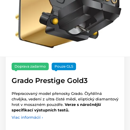
Doprava zadarmo
Pouze GLS
Grado Prestige Gold3
Přepracovaný model přenosky Grado. Čtyřdílná
chvějka, vedení z ultra čisté mědi, eliptický diamantový
hrot v mosazném pouzdře.
Verze s náročnější
specifikací výstupních testů.
Viac informácií ›