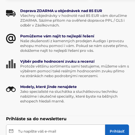
Nevýhody:
Jsou náchylnější na elektromagnetické
rušení (brum) od motoru gramofonu, pokud není
Doprava ZDARMA u objednávek nad 85 EUR
dobře odstíněn. Nehodí se proto ke gramofonům s
Všechny objednávky v hodnotě nad 85 EUR vám doručíme
přímým náhonem.
ZDARMA. Sázíme přitom na ověřené dopravce PPL / GLS i
odběr v Zásilkovnách.
Pomůžeme vám najít to nejlepší řešení
Naše zkušenosti z kamenných prodejen Audigo i provozu
eshopu mohou pomoci i vám. Pokud se nám ozvete přímo,
dokážeme najít to nejlepší řešení pro vás.
Specifikace
Výběr podle hodnocení zvuku a recenzí
Frekvenční rozsah:
10 - 55.000 Hz
Protože většinu sortimentu sami testujeme, můžeme vám s
výběrem pomoci také reálným hodnocením zvuku přímo
Typ:
MI
na stránkách nebo podrobnými recenzemi.
Oddělení kanálů při 1KHz:
35 dB
Vstup:
47 kΩ
Modely, které jinde nenajdete
Výstup při 1KHz 5cm/s:
5 mV
Jako specialisté na sluchátka a sluchátkovou techniku
Doporučený přítlak:
1,5 g
nabízíme i skutečné speciality, které byste na běžných
Typ hrotu:
E
eshopech hledali marně.
Induktance:
45 mH
Rezistance:
475 Ω
Compliance:
20 cm/dyne
Prihláste sa do newsletteru
Náhradní hrot:
U
Uložení:
1/2"
Tu napíšte váš e-mail
Prihlásiť
Hmotnost:
5,5 g