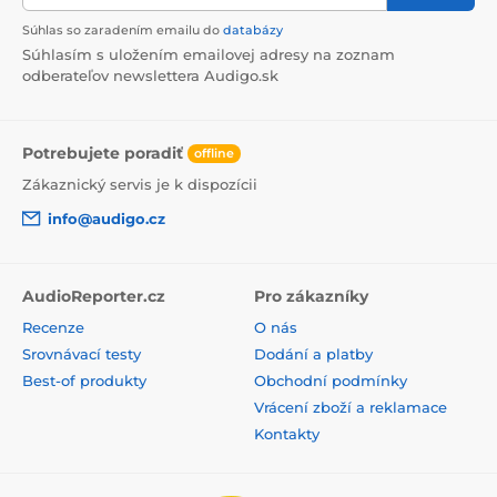
Súhlas so zaradením emailu do
databázy
Súhlasím s uložením emailovej adresy na zoznam
odberateľov newslettera Audigo.sk
Potrebujete poradiť
offline
Zákaznický servis je k dispozícii
info@audigo.cz
AudioReporter.cz
Pro zákazníky
Recenze
O nás
Srovnávací testy
Dodání a platby
Best-of produkty
Obchodní podmínky
Vrácení zboží a reklamace
Kontakty