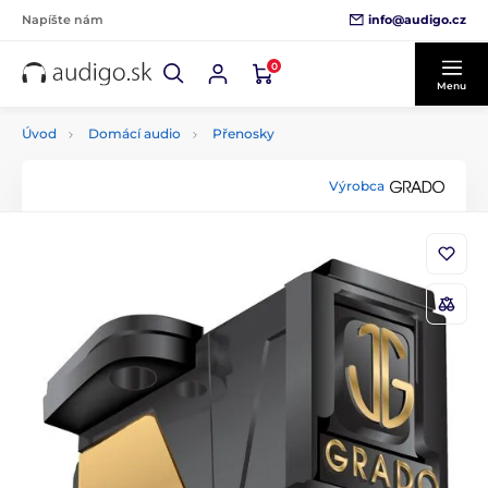
info@audigo.cz
Napíšte nám
0
Menu
Úvod
Domácí audio
Přenosky
Výrobca