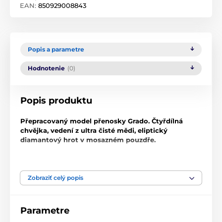
EAN:
850929008843
Popis a parametre
Hodnotenie
(0)
Popis produktu
Přepracovaný model přenosky Grado. Čtyřdílná
chvějka, vedení z ultra čisté mědi, eliptický
diamantový hrot v mosazném pouzdře.
Verze s náročnější specifikací výstupních testů.
Zobraziť celý popis
Parametre