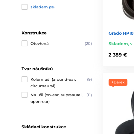
skladem
(38)
Konstrukce
Grado HP10
Skladem
,
v 
Otevřená
(20)
2 389 €
Tvar náušníků
Kolem uší (around-ear,
(9)
+Dárek
circumaural)
Na uši (on-ear, supraaural,
(11)
open-ear)
Skládací konstrukce