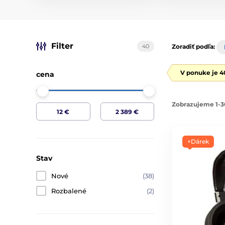
Filter
40
Zoradiť podľa:
V ponuke je 4
cena
Zobrazujeme 1-3
+Dárek
Stav
Nové
(38)
Rozbalené
(2)