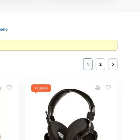
ieho
1
2
+Dárek