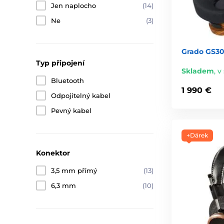
Jen naplocho
(14)
Ne
(3)
Grado GS300
Typ připojení
Skladem
,
v 
Bluetooth
1 990 €
Odpojitelný kabel
Pevný kabel
+Dárek
Konektor
3,5 mm přímý
(13)
6,3 mm
(10)