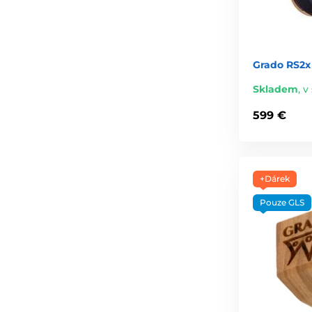
Grado RS2x
Skladem
,
v 
599 €
+Dárek
Pouze GLS