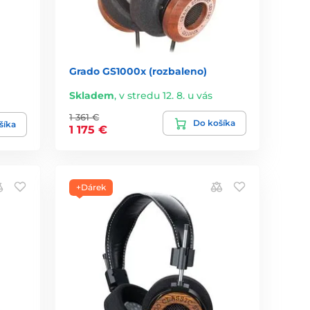
Grado GS1000x (rozbaleno)
Skladem
,
v stredu 12. 8. u vás
1 361 €
Do košíka
šíka
1 175 €
+Dárek