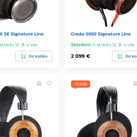
0 SE Signature Line
Grado S950 Signature Line
stredu 12. 8. u vás
Skladem
,
v stredu 12. 8. u vás
2 099 €
Do košíka
Do ko
+Dárek