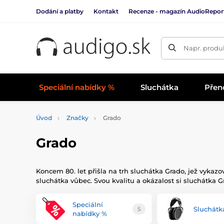
Dodání a platby
Kontakt
Recenze - magazín AudioRepor
Napr. produk
Speciální nabídky %
Sluchátka
Přen
Úvod
Značky
Grado
Grado
Koncem 80. let přišla na trh sluchátka Grado, jež vyka
sluchátka vůbec. Svou kvalitu a okázalost si sluchátka 
Speciální
Sluchátk
5
nabídky %