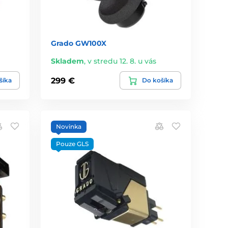
Grado GW100X
Skladem
,
v stredu 12. 8. u vás
299 €
šíka
Do košíka
Novinka
Pouze GLS