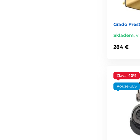
Grado Pres
Skladem
,
v 
284 €
Zľava
-10%
Pouze GLS