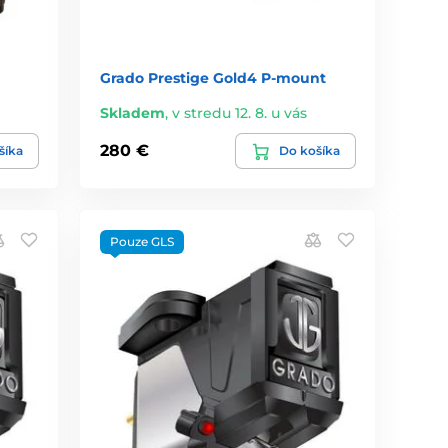
Grado Prestige Gold4 P-mount
Skladem
,
v stredu 12. 8. u vás
280 €
šíka
Do košíka
Pouze GLS