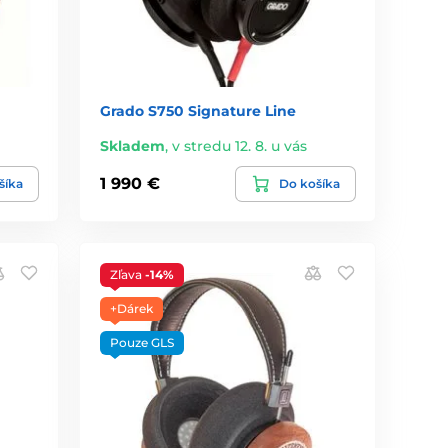
Grado S750 Signature Line
Skladem
,
v stredu 12. 8. u vás
1 990 €
šíka
Do košíka
Zľava
-14%
+Dárek
Pouze GLS