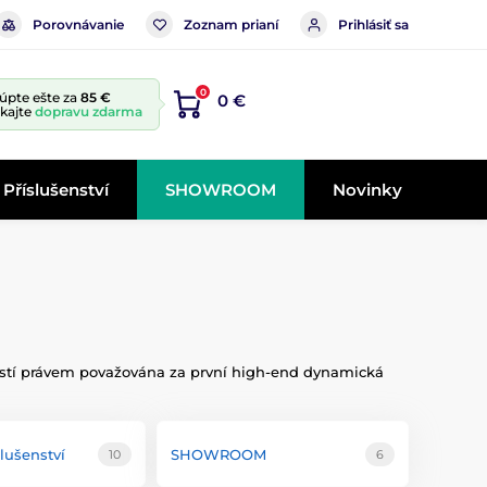
Porovnávanie
Zoznam prianí
Prihlásiť sa
0
úpte ešte za
85 €
0 €
skajte
dopravu zdarma
Příslušenství
SHOWROOM
Novinky
jností právem považována za první high-end dynamická
slušenství
SHOWROOM
10
6