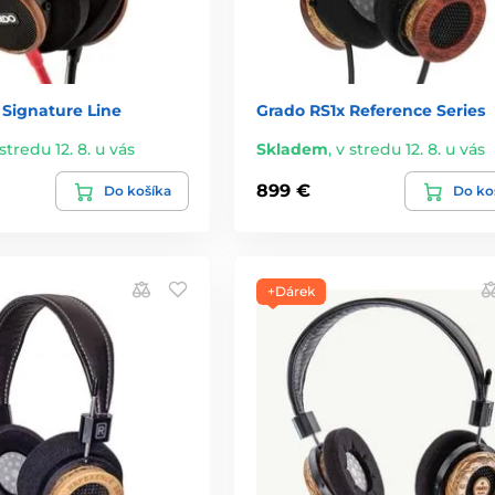
 Signature Line
Grado RS1x Reference Series
stredu 12. 8. u vás
Skladem
,
v stredu 12. 8. u vás
899 €
Do košíka
Do ko
+Dárek