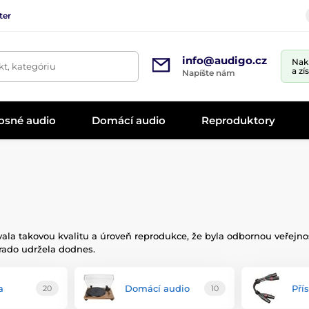
ter
info@audigo.cz
Nak
t, kategóriu
a zí
Napíšte nám
osné audio
Domácí audio
Reproduktory
zovala takovou kvalitu a úroveň reprodukce, že byla odbornou veře
Grado udržela dodnes.
a
Domácí audio
Pří
20
10