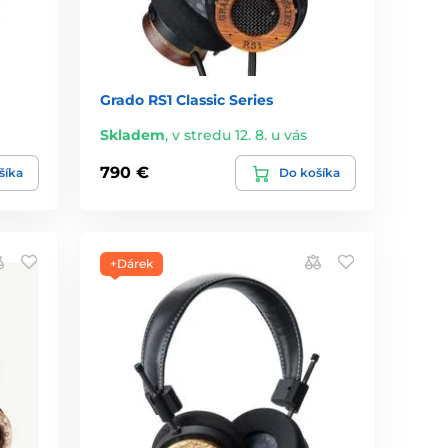
Grado RS1 Classic Series
Skladem
,
v stredu 12. 8. u vás
790 €
šíka
Do košíka
+Dárek