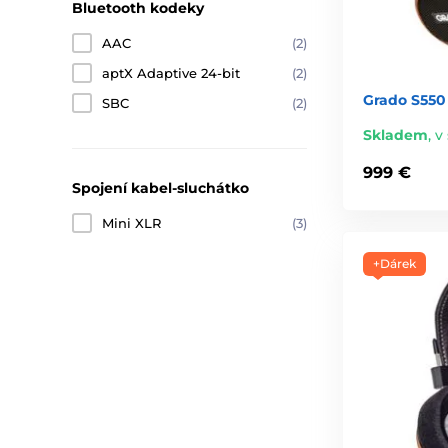
Bluetooth kodeky
AAC
(2)
aptX Adaptive 24-bit
(2)
Grado S550
SBC
(2)
Skladem
,
v 
999 €
Spojení kabel-sluchátko
Mini XLR
(3)
+Dárek