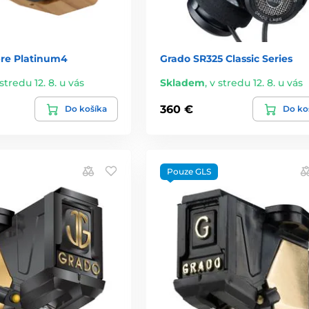
re Platinum4
Grado SR325 Classic Series
stredu 12. 8. u vás
Skladem
,
v stredu 12. 8. u vás
360 €
Do košíka
Do ko
Pouze GLS