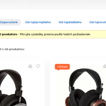
Doporučené
Od najlacnejšieho
Od najdražšieho
Od najnovš
0 produktov
- filtrujte výsledky presne podľa Vašich požiadaviek.
0 z 40 produktov
+Dárek