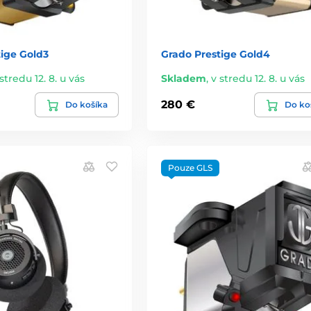
tige Gold3
Grado Prestige Gold4
stredu 12. 8. u vás
Skladem
,
v stredu 12. 8. u vás
280 €
Do košíka
Do ko
Pouze GLS