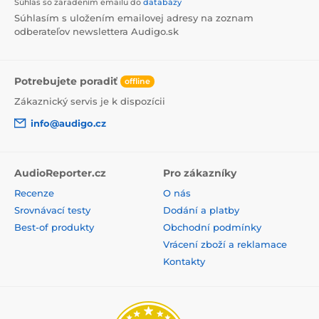
Súhlas so zaradením emailu do
databázy
Súhlasím s uložením emailovej adresy na zoznam
odberateľov newslettera Audigo.sk
Potrebujete poradiť
offline
Zákaznický servis je k dispozícii
info@audigo.cz
AudioReporter.cz
Pro zákazníky
Recenze
O nás
Srovnávací testy
Dodání a platby
Best-of produkty
Obchodní podmínky
Vrácení zboží a reklamace
Kontakty