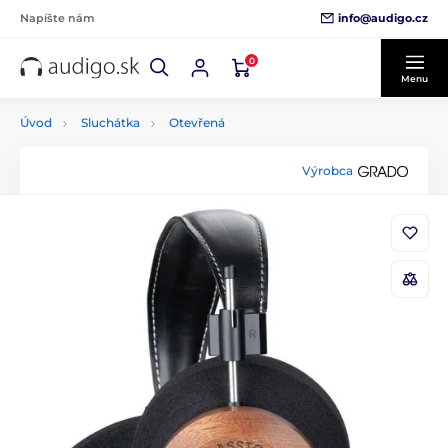
info@audigo.cz
Napíšte nám
0
Menu
Úvod
Sluchátka
Otevřená
Výrobca