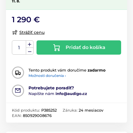
11. 8.
1 290 €
Strážiť cenu
Pridať do košíka
Tento produkt vám doručíme
zadarmo
Možnosti doručenia ›
Potrebujete poradiť?
Napíšte nám
info@audigo.cz
Kód produktu:
P385252
Záruka:
24 mesiacov
EAN:
850929008676