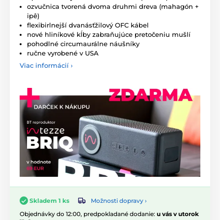
ozvučnica tvorená dvoma druhmi dreva (mahagón +
ipê)
flexibirlnejší dvanásťžilový OFC kábel
nové hliníkové kĺby zabraňujúce pretočeniu mušlí
pohodlné circumaurálne náušníky
ručne vyrobené v USA
Viac informácií ›
Možnosti dopravy ›
Skladem 1 ks
Objednávky do 12:00, predpokladané dodanie:
u vás v utorok