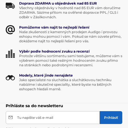
Doprava ZDARMA u objednávek nad 85 EUR
perforované náušníky F, vykrojené Large aj
Všechny objednávky v hodnotě nad 85 EUR vám doručíme
circumaurálne XXL.
Ideálny variant pre Vás si môžete
ZDARMA. Sázíme přitom na ověřené dopravce PPL / GLS i
vybrať tu
.
odběr v Zásilkovnách.
Pomůžeme vám najít to nejlepší řešení
Naše zkušenosti z kamenných prodejen Audigo i provozu
eshopu mohou pomoci i vám. Pokud se nám ozvete přímo,
dokážeme najít to nejlepší řešení pro vás.
Výběr podle hodnocení zvuku a recenzí
Protože většinu sortimentu sami testujeme, můžeme vám s
výběrem pomoci také reálným hodnocením zvuku přímo
na stránkách nebo podrobnými recenzemi.
Modely, které jinde nenajdete
Jako specialisté na sluchátka a sluchátkovou techniku
nabízíme i skutečné speciality, které byste na běžných
eshopech hledali marně.
Produkt je zaradený v kategóriách
Kolem uší
Otevřená
Prihláste sa do newsletteru
Tu napíšte váš e-mail
Prihlásiť