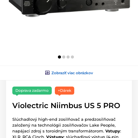
Zobraziť viac obrázkov
Doprava zadarmo
+Dárek
Violectric Niimbus US 5 PRO
Slúchadlový high-end zosilňovač a predzosilňovač
založený na technológii zosilňovačov Lake People,
napájací zdroj s toroidným transformátorom.
Vstupy
:
XLR, RCA Cinch.
Výstupy
: slúchadlový výstup (4-pin