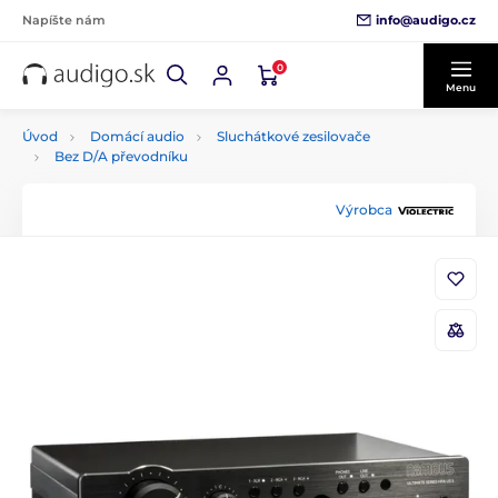
info@audigo.cz
Napíšte nám
0
Menu
Úvod
Domácí audio
Sluchátkové zesilovače
Bez D/A převodníku
Výrobca