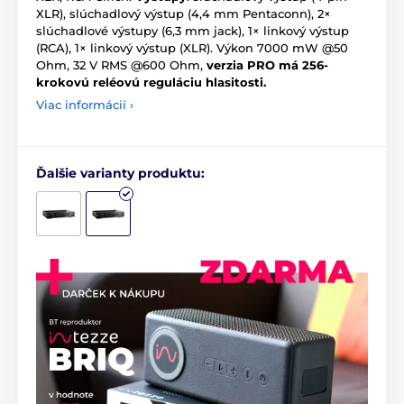
XLR), slúchadlový výstup (4,4 mm Pentaconn), 2×
slúchadlové výstupy (6,3 mm jack), 1× linkový výstup
(RCA), 1× linkový výstup (XLR). Výkon 7000 mW @50
Ohm, 32 V RMS @600 Ohm,
verzia PRO má 256-
krokovú reléovú reguláciu hlasitosti.
Viac informácií ›
Ďalšie varianty produktu: