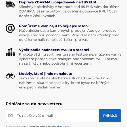
Doprava ZDARMA u objednávek nad 85 EUR
Všechny objednávky v hodnotě nad 85 EUR vám doručíme
ZDARMA. Sázíme přitom na ověřené dopravce PPL / GLS i
odběr v Zásilkovnách.
Pomůžeme vám najít to nejlepší řešení
Naše zkušenosti z kamenných prodejen Audigo i provozu
eshopu mohou pomoci i vám. Pokud se nám ozvete přímo,
dokážeme najít to nejlepší řešení pro vás.
Výběr podle hodnocení zvuku a recenzí
Protože většinu sortimentu sami testujeme, můžeme vám s
výběrem pomoci také reálným hodnocením zvuku přímo
na stránkách nebo podrobnými recenzemi.
Modely, které jinde nenajdete
Jako specialisté na sluchátka a sluchátkovou techniku
nabízíme i skutečné speciality, které byste na běžných
Dizajn, ovládanie a
eshopech hledali marně.
užívateľský komfort
Prihláste sa do newsletteru
Niimbus US 5 PRO
je vybavený rôznymi typmi
výstupov, vrátane 1× nesymetrického linkového
Tu napíšte váš e-mail
Prihlásiť
výstupu (RCA) a 1× symetrického linkového výstupu
(XLR), čím zabezpečuje širokú kompatibilitu s rôznymi
Súhlas so zaradením emailu do
databázy