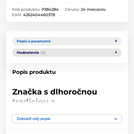
Kód produktu:
P384284
Záruka:
24 mesiacov
EAN:
4262404460378
Popis a parametre
Hodnotenie
(0)
Popis produktu
Značka s dlhoročnou
tradíciou a
nekompromisnou kvalitou
Zobraziť celý popis
Niimbus
je nová high-endová značka, ktorá vznikla na
základe viac než tridsaťročných skúseností spoločnosti