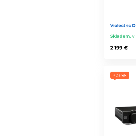
Violectric 
Skladem
,
v 
2 199 €
+Dárek