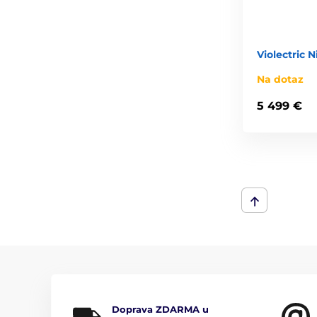
Violectric 
Na dotaz
5 499 €
Doprava ZDARMA u