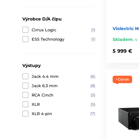
Výrobce D/A čipu
Violectric 
Cirrus Logic
(1)
Skladem
,
v 
ESS Technology
(1)
5 999 €
Výstupy
Jack 4.4 mm
(6)
+Dárek
Jack 6.3 mm
(8)
RCA Cinch
(5)
XLR
(5)
XLR 4-pin
(7)