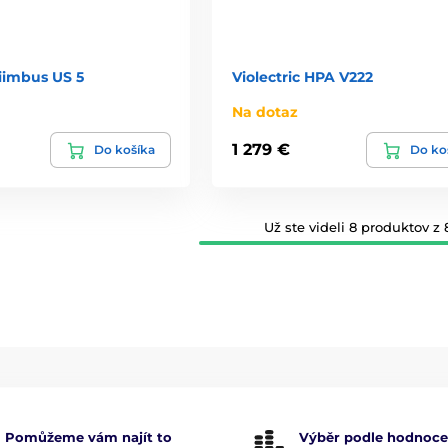
Niimbus US 5
Violectric HPA V222
Na dotaz
1 279 €
Do košíka
Do ko
Už ste videli 8 produktov z 
Pomůžeme vám najít to
Výběr podle hodnoce