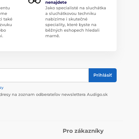
nenajdete
mentu
Jako specialisté na sluchátka
eme
a sluchátkovou techniku
i také
nabízíme i skutečné
zvuku
speciality, které byste na
ebo
běžných eshopech hledali
i.
marně.
Prihlásiť
zy
dresy na zoznam odberateľov newslettera Audigo.sk
Pro zákazníky