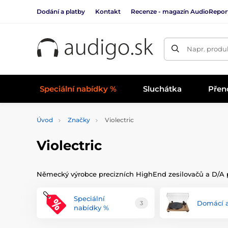
Dodání a platby
Kontakt
Recenze - magazín AudioRepor
Napr. produk
Speciální nabídky %
Sluchátka
Přen
Úvod
Značky
Violectric
Violectric
Německý výrobce precizních HighEnd zesilovačů a D/A p
Speciální
Domácí 
3
nabídky %