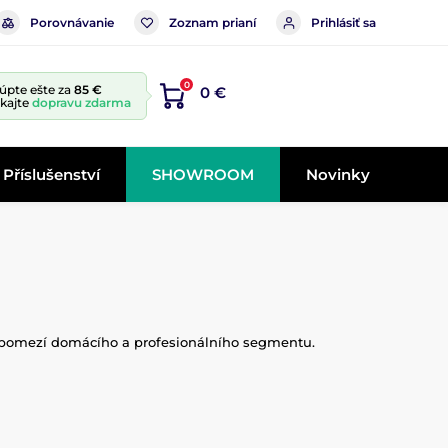
Porovnávanie
Zoznam prianí
Prihlásiť sa
0
úpte ešte za
85 €
0 €
skajte
dopravu zdarma
Příslušenství
SHOWROOM
Novinky
a pomezí domácího a profesionálního segmentu.