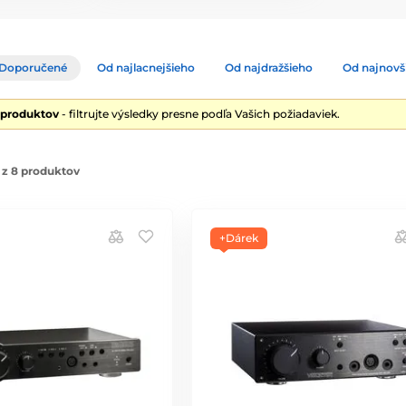
Doporučené
Od najlacnejšieho
Od najdražšieho
Od najnovš
 produktov
- filtrujte výsledky presne podľa Vašich požiadaviek.
 z 8 produktov
+Dárek