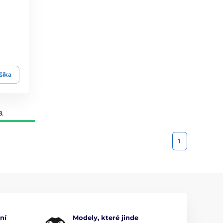
šíka
8.
1
ní
Modely, které jinde