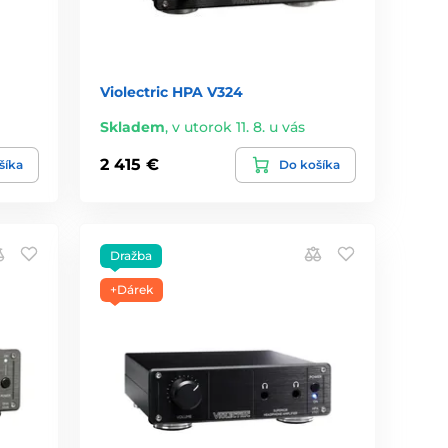
Violectric HPA V324
Skladem
,
v utorok 11. 8. u vás
2 415 €
šíka
Do košíka
Dražba
+Dárek