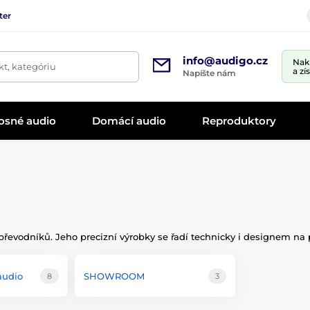
ter
info@audigo.cz
Nak
t, kategóriu
a zí
Napíšte nám
osné audio
Domácí audio
Reproduktory
řevodníků. Jeho precizní výrobky se řadí technicky i designem n
audio
SHOWROOM
8
3