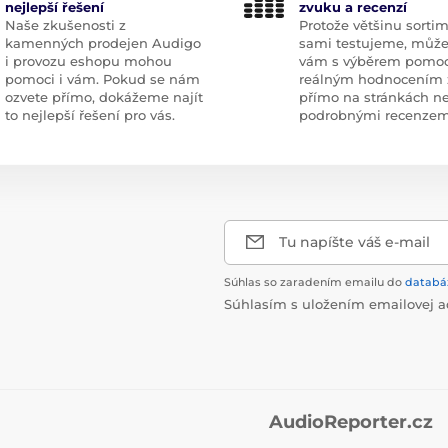
nejlepší řešení
zvuku a recenzí
Naše zkušenosti z
Protože většinu sorti
kamenných prodejen Audigo
sami testujeme, můž
i provozu eshopu mohou
vám s výběrem pomoc
pomoci i vám. Pokud se nám
reálným hodnocením 
ozvete přímo, dokážeme najít
přímo na stránkách n
to nejlepší řešení pro vás.
podrobnými recenzem
Tu napíšte váš e-mail
Súhlas so zaradením emailu do
databá
Súhlasím s uložením emailovej a
AudioReporter.cz