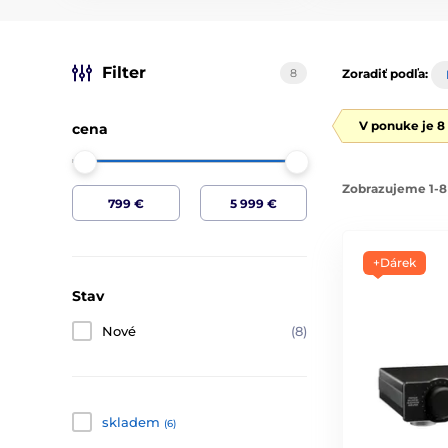
Filter
8
Zoradiť podľa:
V ponuke je 8
cena
Zobrazujeme 1-8
+Dárek
Stav
Nové
(8)
skladem
(6)