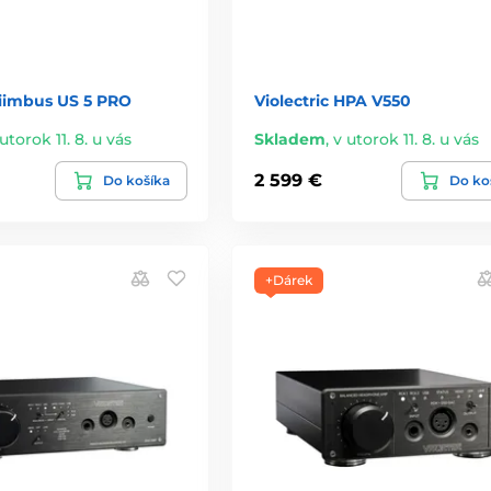
Niimbus US 5 PRO
Violectric HPA V550
utorok 11. 8. u vás
Skladem
,
v utorok 11. 8. u vás
2 599 €
Do košíka
Do ko
+Dárek