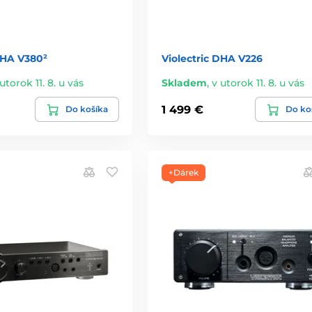
DHA V380²
Violectric DHA V226
utorok 11. 8. u vás
Skladem
,
v utorok 11. 8. u vás
1 499 €
Do košíka
Do ko
+Dárek