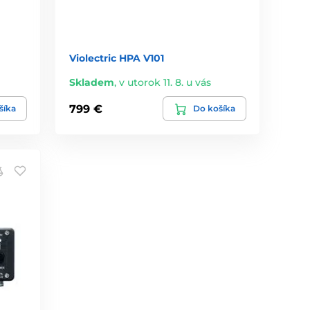
Violectric HPA V101
Skladem
,
v utorok 11. 8. u vás
799 €
šíka
Do košíka