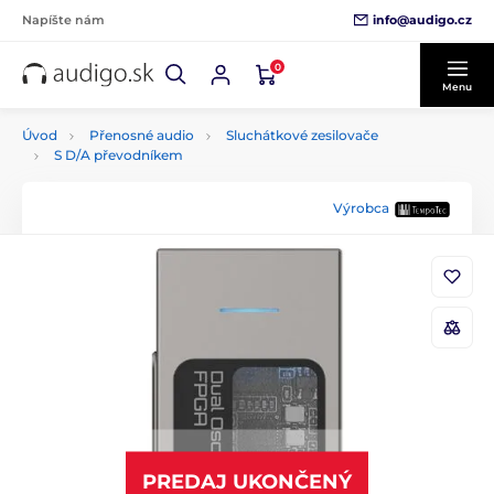
info@audigo.cz
Napíšte nám
0
Menu
Úvod
Přenosné audio
Sluchátkové zesilovače
S D/A převodníkem
Výrobca
PREDAJ UKONČENÝ