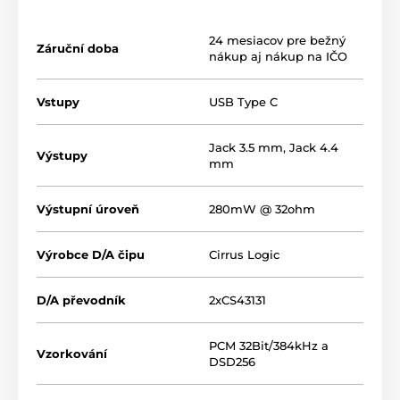
nejnáročnější HiFi modely jako
Senheiser HD600
,
nebo
Senheiser HD660 S
. Výrobce se chlubí až
šestkrát
lepším zvukem ve srovnání s poslechem
24 mesiacov pre bežný
Záruční doba
přímo ze sluchátkového výstupu vašeho telefonu, či
nákup aj nákup na IČO
počítače. Pro připojení k iPhonu, či iPadu je nutné
dokoupit kabelovou redukci
lightning/USB-C
.
Vstupy
USB Type C
Jack 3.5 mm
,
Jack 4.4
Výstupy
mm
Výstupní úroveň
280mW @ 32ohm
Výrobce D/A čipu
Cirrus Logic
D/A převodník
2xCS43131
PCM 32Bit/384kHz a
Vzorkování
DSD256