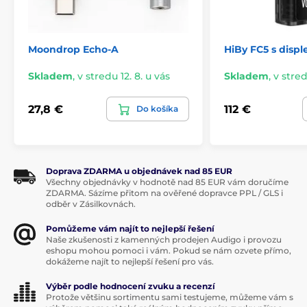
sluchátkový
zesilovač + DAC
pro telefony Android,
Windows a MacOS
Moondrop Echo-A
HiBy FC5 s displ
6x kvalitnější zvuk, než ze sluchátkového výstupu
mobilního telefonu
Skladem
,
v stredu 12. 8. u vás
Skladem
,
v stred
D/A čip
2x CS43131
(až 384 kHz / 32 bit a DSD 256)
27,8 €
112 €
Do košíka
výkon pro sluchátka, 280mW @32Ω (4.4mm)
vstup
USB-C
a dva sluchátkové výstupy Jack 3.5 mm
a Jack 4.4mm
podpora formátu
MQA
Doprava ZDARMA u objednávek nad 85 EUR
Všechny objednávky v hodnotě nad 85 EUR vám doručíme
vlastní nastavení
Volume s 60 kroky
ZDARMA. Sázíme přitom na ověřené dopravce PPL / GLS i
odběr v Zásilkovnách.
RGB LED
indikace přehrávaného rozlišení nahrávky
podpora HiRes a loseless Music App a
ASIO
Pomůžeme vám najít to nejlepší řešení
ovladačů
Naše zkušenosti z kamenných prodejen Audigo i provozu
eshopu mohou pomoci i vám. Pokud se nám ozvete přímo,
výdrž až
35 hodin
ve spojení s telefonem, který má
dokážeme najít to nejlepší řešení pro vás.
baterii 4000 mAh
Výběr podle hodnocení zvuku a recenzí
Protože většinu sortimentu sami testujeme, můžeme vám s