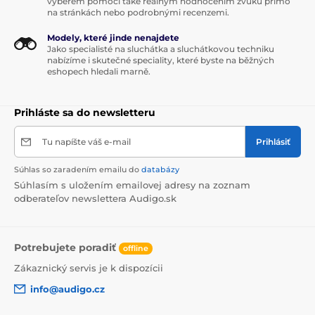
výběrem pomoci také reálným hodnocením zvuku přímo
na stránkách nebo podrobnými recenzemi.
Modely, které jinde nenajdete
Jako specialisté na sluchátka a sluchátkovou techniku
nabízíme i skutečné speciality, které byste na běžných
eshopech hledali marně.
Prihláste sa do newsletteru
Tu napíšte váš e-mail
Prihlásiť
Súhlas so zaradením emailu do
databázy
Súhlasím s uložením emailovej adresy na zoznam
odberateľov newslettera Audigo.sk
Potrebujete poradiť
offline
Zákaznický servis je k dispozícii
info@audigo.cz