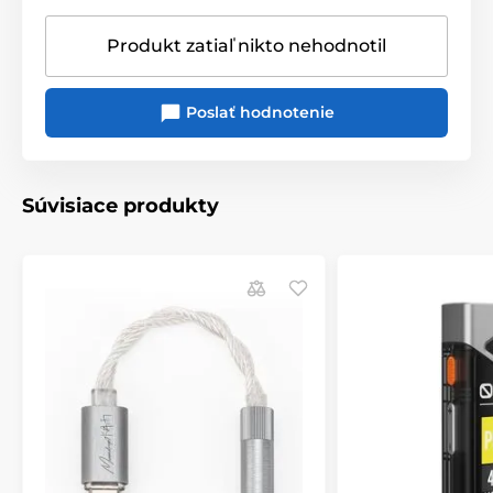
nahlédnout do samého nitra zařízení.
Produkt zatiaľ nikto nehodnotil
Poslať hodnotenie
Súvisiace produkty