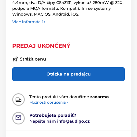
4.4mm, dva D/A čipy CS43131, výkon až 280mW @ 32Ω,
podpora MQA formátu. Kompatibilní se systémy
Windows, MAC OS, Android, iOS.
Viac informácií ›
PREDAJ UKONČENÝ
Strážiť cenu
Otázka na predajcu
Tento produkt vám doručíme
zadarmo
Možnosti doručenia ›
Potrebujete poradiť?
Napíšte nám
info@audigo.cz