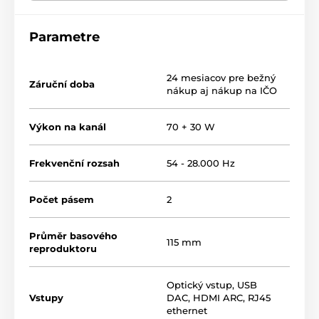
Výkon 70 + 30 W na kanál
Parametre
Jedenásta generácia firemného meniča Uni-Q
Streamingové služby TIDAL Connect, Spotify
Connect, Qobuz, Apple music a ďalšie
24 mesiacov pre bežný
Záruční doba
nákup aj nákup na IČO
Digitálne pripojenie "Plug and play" HDMI ARC,
USB-C, Toslink, LAN
Výkon na kanál
70 + 30 W
Aplikácia pre Android/iOS
Frekvenční rozsah
54 - 28.000 Hz
Rozdiely oproti LSX II
Chýbajúca podpora Roon Ready a MQA
Počet pásem
2
Žiadny analógový vstup
Průměr basového
ľavý a pravý reproduktor nie je možné pripojiť
115 mm
reproduktoru
bezdrôtovo
Optický vstup
,
USB
Vstupy
DAC
,
HDMI ARC
,
RJ45
ethernet