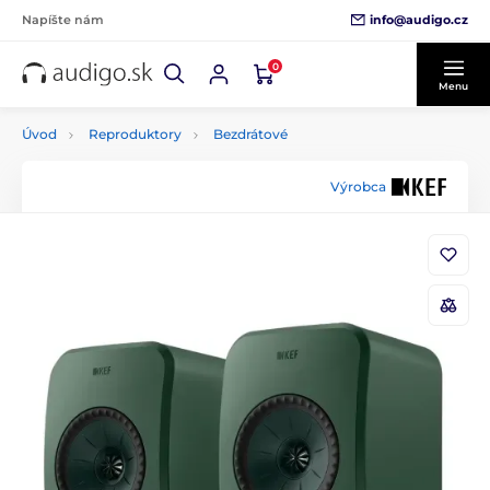
info@audigo.cz
Napíšte nám
0
Menu
Úvod
Reproduktory
Bezdrátové
Výrobca