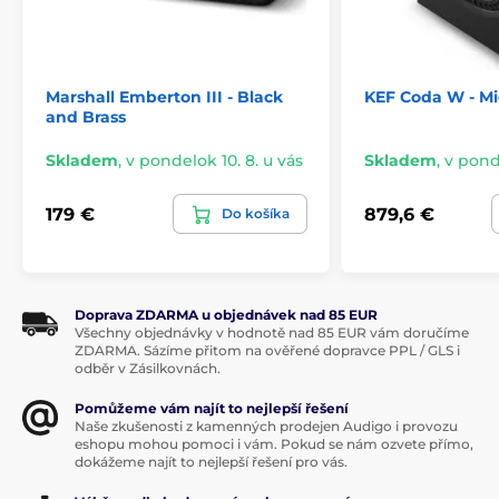
Spotify Connect, Apple Music a ďalšie. Prehrávať je
možné PCM a DSD až do 24bit/384kHz. Aplikácia KEF
Connect pre Android a iOS jednoducho prispôsobí
posluchový zážitok miestnosti a Vašim preferenciám.
Marshall Emberton III - Black
KEF Coda W - Mi
and Brass
HDMI ARC so synchronizovaným zapínaním a
vypínaním s televízorom
Skladem
,
v pondelok 10. 8. u vás
Skladem
,
v ponde
Toslink, USB-C, LAN
179 €
879,6 €
Do košíka
Výstup pre aktívny subwoofer
PCM a DSD až do 24bit/384 kHz
Podpora služieb TIDAL Connect, Spotify Connect,
Apple Music, Qobuz, Deezer a ďalších
Doprava ZDARMA u objednávek nad 85 EUR
Všechny objednávky v hodnotě nad 85 EUR vám doručíme
Aplikácia KEF Connect na prispôsobenie miestnosti,
ZDARMA. Sázíme přitom na ověřené dopravce PPL / GLS i
ekvalizér
odběr v Zásilkovnách.
Pomůžeme vám najít to nejlepší řešení
Naše zkušenosti z kamenných prodejen Audigo i provozu
eshopu mohou pomoci i vám. Pokud se nám ozvete přímo,
dokážeme najít to nejlepší řešení pro vás.
Produkt je zaradený v kategóriách