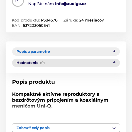
Napíšte nám
info@audigo.cz
Kód produktu:
P384576
Záruka:
24 mesiacov
EAN:
637203050541
Popis a parametre
Hodnotenie
(0)
Popis produktu
Kompaktné aktívne reproduktory s
bezdrôtovým pripojením a koaxiálnym
meničom Uni-Q.
Cenovo dostupnejšia verzia dobre známeho modelu
LSX II
Zobraziť celý popis
2-pásmová konštrukcia s bassreflexom