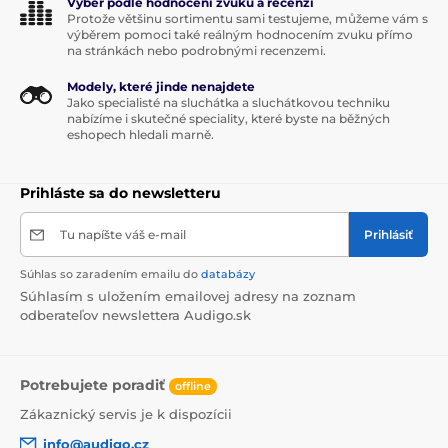
Výběr podle hodnocení zvuku a recenzí
K počítači
Bezdrátové
Protože většinu sortimentu sami testujeme, můžeme vám s
výběrem pomoci také reálným hodnocením zvuku přímo
HiFi regálové
HiFi aktivní
na stránkách nebo podrobnými recenzemi.
Modely, které jinde nenajdete
Jako specialisté na sluchátka a sluchátkovou techniku
nabízíme i skutečné speciality, které byste na běžných
eshopech hledali marně.
Prihláste sa do newsletteru
Tu napíšte váš e-mail
Prihlásiť
Súhlas so zaradením emailu do
databázy
Súhlasím s uložením emailovej adresy na zoznam
odberateľov newslettera Audigo.sk
Potrebujete poradiť
offline
Zákaznický servis je k dispozícii
info@audigo.cz