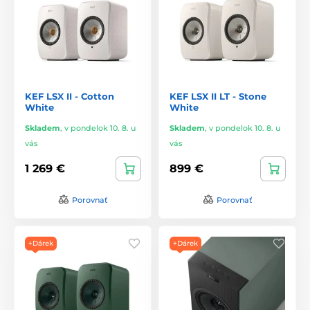
KEF LSX II - Cotton
KEF LSX II LT - Stone
White
White
Skladem
,
v pondelok 10. 8. u
Skladem
,
v pondelok 10. 8. u
vás
vás
1 269 €
899 €
Porovnať
Porovnať
+Dárek
+Dárek