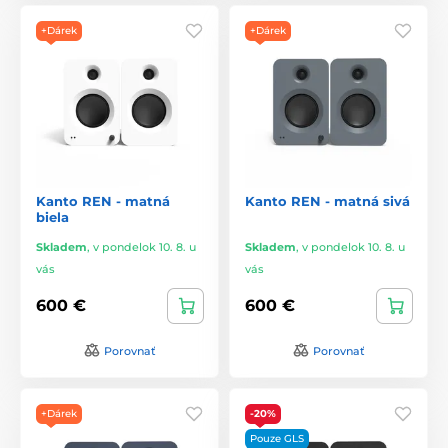
+Dárek
+Dárek
Kanto REN - matná
Kanto REN - matná sivá
biela
Skladem
,
v pondelok 10. 8. u
Skladem
,
v pondelok 10. 8. u
vás
vás
600 €
600 €
Porovnať
Porovnať
+Dárek
-20%
Pouze GLS