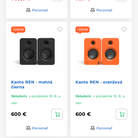
Porovnať
Porovnať
+Dárek
+Dárek
Kanto REN - matná
Kanto REN - oranžová
čierna
Skladem
,
v pondelok 10. 8. u
Skladem
,
v pondelok 10. 8. u
vás
vás
600 €
600 €
Porovnať
Porovnať