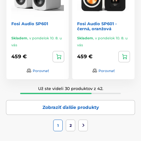
Fosi Audio SP601
Fosi Audio SP601 -
černá, oranžová
Skladem
,
v pondelok 10. 8. u
Skladem
,
v pondelok 10. 8. u
vás
vás
459 €
459 €
Porovnať
Porovnať
Už ste videli 30 produktov z 42.
Zobraziť ďalšie produkty
1
2