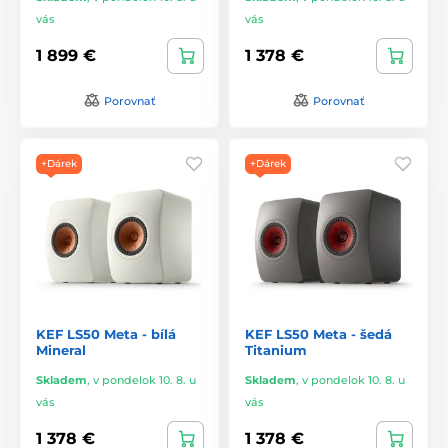
vás
vás
1 899 €
1 378 €
Porovnať
Porovnať
+Dárek
+Dárek
KEF LS50 Meta - bílá
KEF LS50 Meta - šedá
Mineral
Titanium
Skladem
,
v pondelok 10. 8. u
Skladem
,
v pondelok 10. 8. u
vás
vás
1 378 €
1 378 €