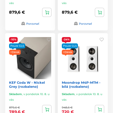
vás
vás
879,6 €
879,6 €
Porovnať
Porovnať
-10%
-24%
Pouze GLS
Pouze GLS
+Dárek
+Dárek
KEF Coda W - Nickel
Moondrop M4P-MTM -
Grey (rozbaleno)
bílá (rozbaleno)
Skladem
,
v pondelok 10. 8. u
Skladem
,
v pondelok 10. 8. u
vás
vás
879,6 €
948,6 €
789,6 €
720 €