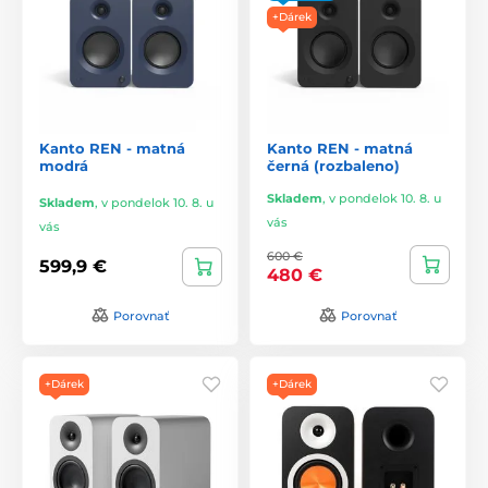
+Dárek
Kanto REN - matná
Kanto REN - matná
modrá
černá (rozbaleno)
Skladem
,
v pondelok 10. 8. u
Skladem
,
v pondelok 10. 8. u
vás
vás
600 €
599,9 €
480 €
Porovnať
Porovnať
+Dárek
+Dárek