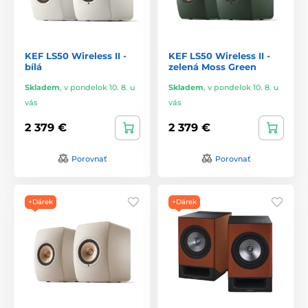
KEF LS50 Wireless II -
KEF LS50 Wireless II -
bílá
zelená Moss Green
Skladem
,
v pondelok 10. 8. u
Skladem
,
v pondelok 10. 8. u
vás
vás
2 379 €
2 379 €
Porovnať
Porovnať
+Dárek
+Dárek