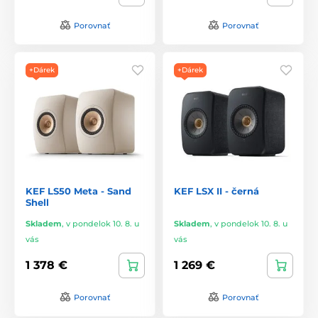
Porovnať
Porovnať
+Dárek
+Dárek
KEF LS50 Meta - Sand
KEF LSX II - černá
Shell
Skladem
,
v pondelok 10. 8. u
Skladem
,
v pondelok 10. 8. u
vás
vás
1 378 €
1 269 €
Porovnať
Porovnať