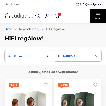
info@audigo.cz
Napíšte nám
0
Menu
Úvod
Reproduktory
HiFi regálové
HiFi regálové
Radenie
Filter
Zobrazujeme 1-30 z 42 produktov
+Dárek
+Dárek