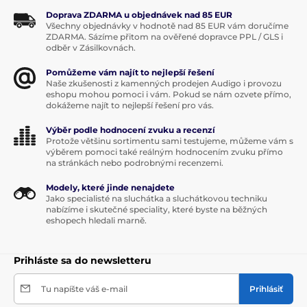
Doprava ZDARMA u objednávek nad 85 EUR
Všechny objednávky v hodnotě nad 85 EUR vám doručíme
ZDARMA. Sázíme přitom na ověřené dopravce PPL / GLS i
odběr v Zásilkovnách.
Pomůžeme vám najít to nejlepší řešení
Naše zkušenosti z kamenných prodejen Audigo i provozu
eshopu mohou pomoci i vám. Pokud se nám ozvete přímo,
dokážeme najít to nejlepší řešení pro vás.
Výběr podle hodnocení zvuku a recenzí
Protože většinu sortimentu sami testujeme, můžeme vám s
výběrem pomoci také reálným hodnocením zvuku přímo
na stránkách nebo podrobnými recenzemi.
Modely, které jinde nenajdete
Jako specialisté na sluchátka a sluchátkovou techniku
nabízíme i skutečné speciality, které byste na běžných
eshopech hledali marně.
Prihláste sa do newsletteru
Tu napíšte váš e-mail
Prihlásiť