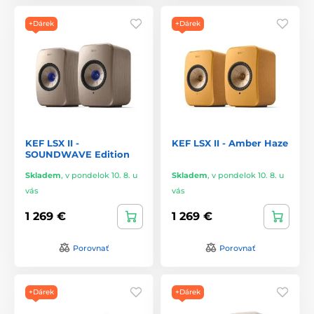
+Dárek
+Dárek
KEF LSX II -
KEF LSX II - Amber Haze
SOUNDWAVE Edition
Skladem
,
v pondelok 10. 8. u
Skladem
,
v pondelok 10. 8. u
vás
vás
1 269 €
1 269 €
Porovnať
Porovnať
+Dárek
+Dárek