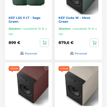
KEF LSX II LT - Sage
KEF Coda W - Moss
Green
Green
Skladem
,
v pondelok 10. 8. u
Skladem
,
v pondelok 10. 8. u
vás
vás
899 €
879,6 €
Porovnať
Porovnať
+Dárek
+Dárek