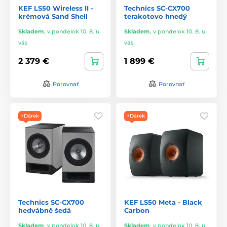
KEF LS50 Wireless II -
Technics SC-CX700
krémová Sand Shell
terakotovo hnedý
Skladem
,
v pondelok 10. 8. u
Skladem
,
v pondelok 10. 8. u
vás
vás
2 379 €
1 899 €
Porovnať
Porovnať
+Dárek
+Dárek
Technics SC-CX700
KEF LS50 Meta - Black
hedvábně šedá
Carbon
Skladem
,
v pondelok 10. 8. u
Skladem
,
v pondelok 10. 8. u