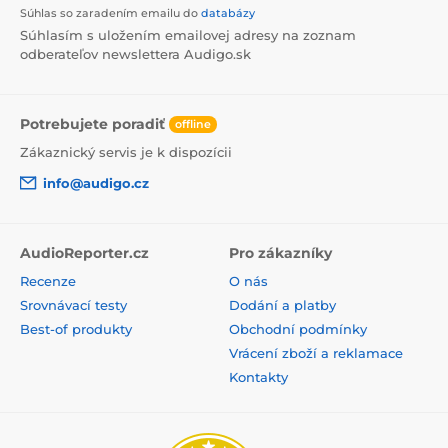
Súhlas so zaradením emailu do
databázy
Súhlasím s uložením emailovej adresy na zoznam
odberateľov newslettera Audigo.sk
Potrebujete poradiť
offline
Zákaznický servis je k dispozícii
info@audigo.cz
AudioReporter.cz
Pro zákazníky
Recenze
O nás
Srovnávací testy
Dodání a platby
Best-of produkty
Obchodní podmínky
Vrácení zboží a reklamace
Kontakty