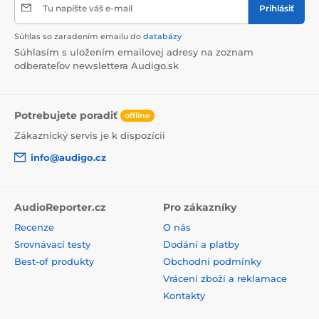
Tu napíšte váš e-mail
Prihlásiť
Súhlas so zaradením emailu do
databázy
Súhlasím s uložením emailovej adresy na zoznam
odberateľov newslettera Audigo.sk
Potrebujete poradiť
offline
Zákaznický servis je k dispozícii
info@audigo.cz
AudioReporter.cz
Pro zákazníky
Recenze
O nás
Srovnávací testy
Dodání a platby
Best-of produkty
Obchodní podmínky
Vrácení zboží a reklamace
Kontakty