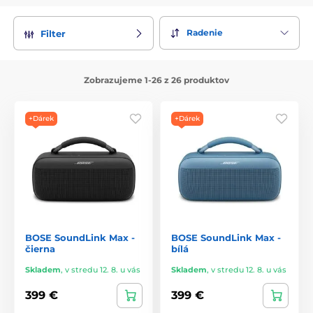
Radenie
Filter
Zobrazujeme 1-26 z 26 produktov
+Dárek
+Dárek
BOSE SoundLink Max -
BOSE SoundLink Max -
čierna
bílá
Skladem
,
v stredu 12. 8. u vás
Skladem
,
v stredu 12. 8. u vás
399 €
399 €