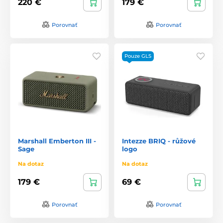
220 €
179 €
Porovnať
Porovnať
Pouze GLS
Marshall Emberton III -
Intezze BRIQ - růžové
Sage
logo
Na dotaz
Na dotaz
179 €
69 €
Porovnať
Porovnať