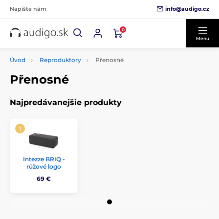
info@audigo.cz
Napíšte nám
0
Menu
Úvod
Reproduktory
Přenosné
Přenosné
Najpredávanejšie produkty
Intezze BRIQ -
růžové logo
69 €