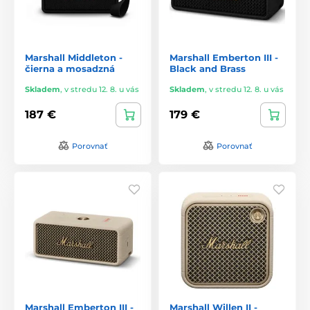
Marshall Middleton -
Marshall Emberton III -
čierna a mosadzná
Black and Brass
Skladem
,
v stredu 12. 8. u vás
Skladem
,
v stredu 12. 8. u vás
187 €
179 €
Porovnať
Porovnať
Marshall Emberton III -
Marshall Willen II -