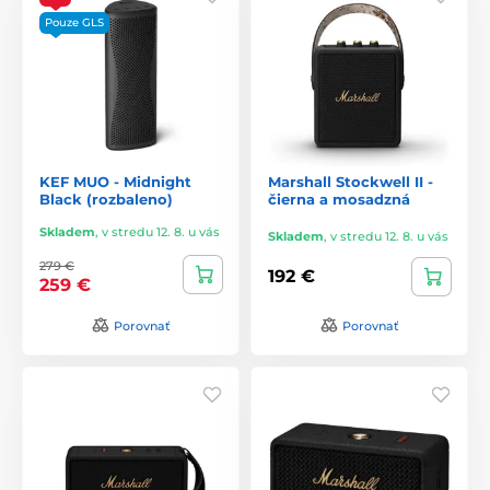
Pouze GLS
KEF MUO - Midnight
Marshall Stockwell II -
Black (rozbaleno)
čierna a mosadzná
Skladem
,
v stredu 12. 8. u vás
Skladem
,
v stredu 12. 8. u vás
279 €
192 €
259 €
Porovnať
Porovnať