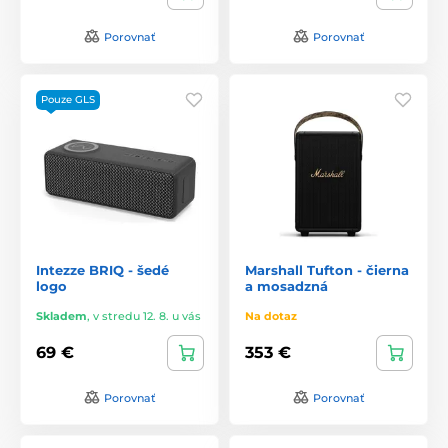
Porovnať
Porovnať
Pouze GLS
Intezze BRIQ - šedé
Marshall Tufton - čierna
logo
a mosadzná
Skladem
,
v stredu 12. 8. u vás
Na dotaz
69 €
353 €
Porovnať
Porovnať