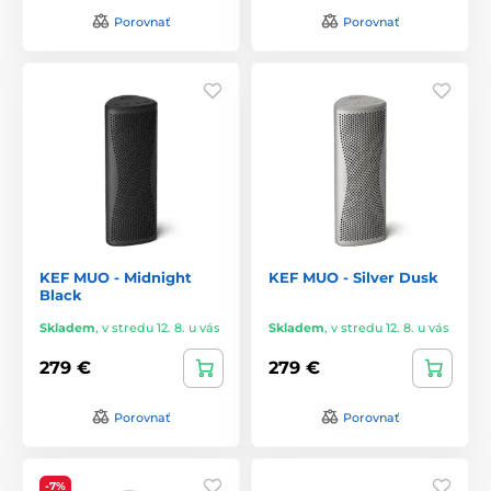
Porovnať
Porovnať
KEF MUO - Midnight
KEF MUO - Silver Dusk
Black
Skladem
,
v stredu 12. 8. u vás
Skladem
,
v stredu 12. 8. u vás
279 €
279 €
Porovnať
Porovnať
-7%