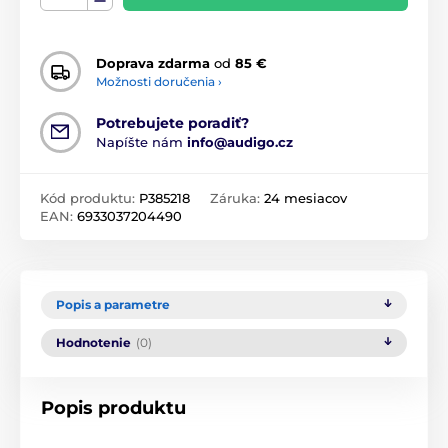
Doprava zdarma
od
85 €
Možnosti doručenia ›
Potrebujete poradiť?
Napíšte nám
info@audigo.cz
Kód produktu:
P385218
Záruka:
24 mesiacov
EAN:
6933037204490
Popis a parametre
Hodnotenie
(0)
Popis produktu