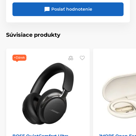
Poslať hodnotenie
Súvisiace produkty
vylepšené hybridné potlačenie hluku
QuietMax™
(-42 dB)
Transparency Mode
aktivovateľný stlačením tlačidla
+Dárek
výdrž na jedno nabitie
60 h s ANC
, alebo až 90 h
bez ANC
ultrarýchle nabíjanie (5 minút = 5 h počúvania)
dvojica vstavaných
mikrofónov
pre dokonale
zrozumiteľné telefonovanie
možnosť párovania s dvoma zariadeniami súčasne
(
MULTIPOINT
)