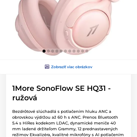
Zobraziť viac obrázkov
1More SonoFlow SE HQ31 -
ružová
Bezdrôtové slúchadlá s potlačením hluku ANC a
obrovskou výdržou až 60 h s ANC. Prenos Bluetooth
5.4 s HiRes kodekom LDAC, dynamické meniče 40
mm ladené držiteľom Grammy, 12 prednastavených
režimov Ekvalizéra, kvalitné mikrofóny s AI potlačením