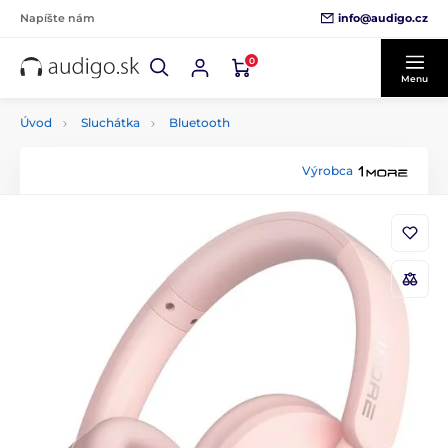
info@audigo.cz
Napíšte nám
0
Menu
Úvod
Sluchátka
Bluetooth
Výrobca