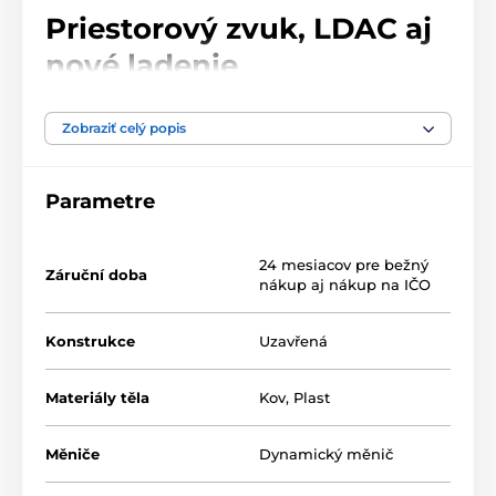
Priestorový zvuk, LDAC aj
nové ladenie
1More predstavuje odľahčenú verziu modelu SonoFlow
Zobraziť celý popis
v druhej generácii. Model SE s meničmi
HQ31
prináša
nielen lepšie vyladený zvuk, ale pridáva aj HiRes
kodek
LDAC
, väčšiu výdrž (+10 h) a novú funkciu
priestorového zvuku
Spatial Audio
! To všetko v novom
Parametre
kompaktnejšom dizajne, ale stále v rovnakom pohodlí.
24 mesiacov pre bežný
Záruční doba
nákup aj nákup na IČO
Konstrukce
Uzavřená
Materiály těla
Kov
,
Plast
Měniče
Dynamický měnič