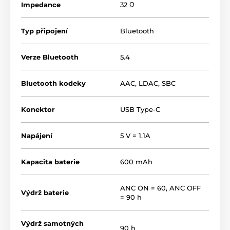
Impedance
32 Ω
kvalitné
mikrofóny s AI
technológiou pre potlačenie
hluku z okolia
dokonalá zrozumiteľnosť hovorov cez slúchadlá
Typ připojení
Bluetooth
Verze Bluetooth
5.4
Bluetooth kodeky
AAC
,
LDAC
,
SBC
Konektor
USB Type-C
Napájení
5 V = 1.1A
Kapacita baterie
600 mAh
ANC ON = 60, ANC OFF
Výdrž baterie
= 90 h
Potlačenie hluku ANC a
Výdrž samotných
90 h