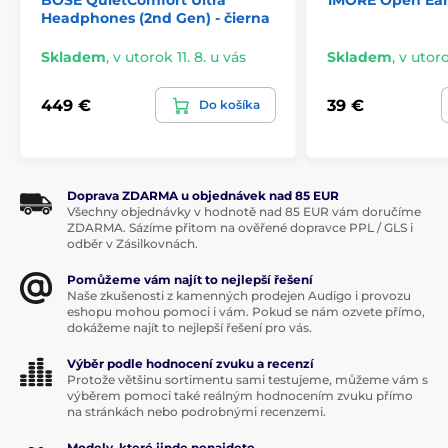
BOSE QuietComfort Ultra
1MORE Open EarB
Headphones (2nd Gen) - čierna
Skladem
,
v utorok 11. 8. u vás
Skladem
,
v utoro
449 €
39 €
Do košíka
Produkt je zaradený v kategóriách
Doprava ZDARMA u objednávek nad 85 EUR
Všechny objednávky v hodnotě nad 85 EUR vám doručíme
ZDARMA. Sázíme přitom na ověřené dopravce PPL / GLS i
Kolem uší
Uzavřená
Bluetooth
odběr v Zásilkovnách.
S potlačením hluku
Pomůžeme vám najít to nejlepší řešení
Naše zkušenosti z kamenných prodejen Audigo i provozu
eshopu mohou pomoci i vám. Pokud se nám ozvete přímo,
dokážeme najít to nejlepší řešení pro vás.
Výběr podle hodnocení zvuku a recenzí
Protože většinu sortimentu sami testujeme, můžeme vám s
výběrem pomoci také reálným hodnocením zvuku přímo
na stránkách nebo podrobnými recenzemi.
Modely, které jinde nenajdete