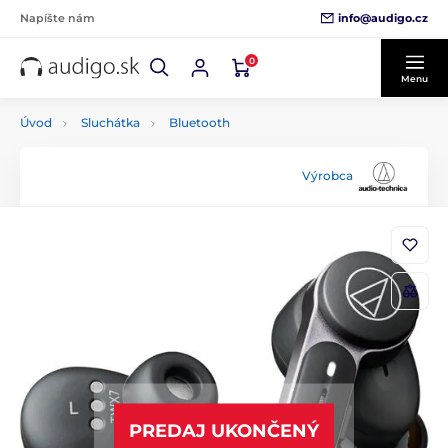
info@audigo.cz
Napíšte nám
0
Menu
Úvod
Sluchátka
Bluetooth
Výrobca
PREDAJ UKONČENÝ