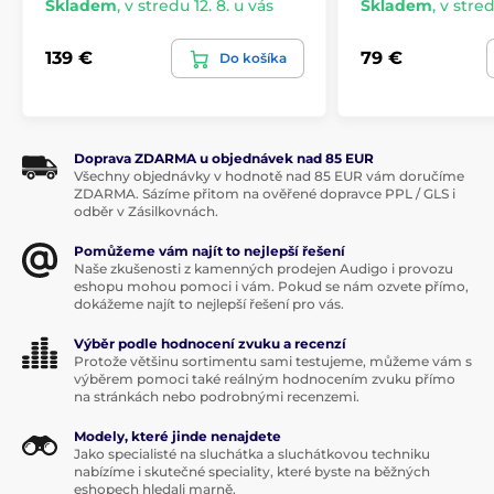
Skladem
,
v stredu 12. 8. u vás
Skladem
,
v stred
Nastavenia ekvalizéra
Výber režimu nízkej latencie
139 €
79 €
Do košíka
Výber kodeku
Nastavenie režimu mikrofónu
Prehrávanie zvukovej krajiny
Doprava ZDARMA u objednávek nad 85 EUR
a ďalšie
Všechny objednávky v hodnotě nad 85 EUR vám doručíme
ZDARMA. Sázíme přitom na ověřené dopravce PPL / GLS i
odběr v Zásilkovnách.
Pomůžeme vám najít to nejlepší řešení
Naše zkušenosti z kamenných prodejen Audigo i provozu
Produkt je zaradený v kategóriách
eshopu mohou pomoci i vám. Pokud se nám ozvete přímo,
dokážeme najít to nejlepší řešení pro vás.
Do uší
Bluetooth
TWS
Výběr podle hodnocení zvuku a recenzí
Protože většinu sortimentu sami testujeme, můžeme vám s
S potlačením hluku
výběrem pomoci také reálným hodnocením zvuku přímo
na stránkách nebo podrobnými recenzemi.
Modely, které jinde nenajdete
Jako specialisté na sluchátka a sluchátkovou techniku
nabízíme i skutečné speciality, které byste na běžných
eshopech hledali marně.