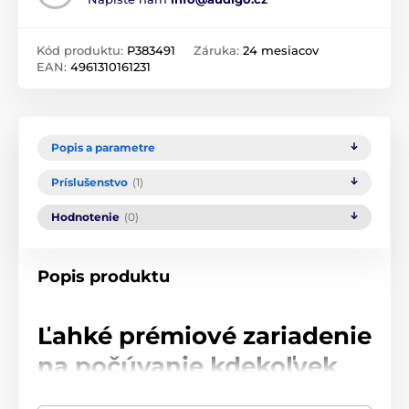
Kód produktu:
P383491
Záruka:
24 mesiacov
EAN:
4961310161231
Popis a parametre
Príslušenstvo
(1)
Hodnotenie
(0)
Popis produktu
Ľahké prémiové zariadenie
na počúvanie kdekoľvek
Audio-Technica predstavuje odľahčenú verziu svojho