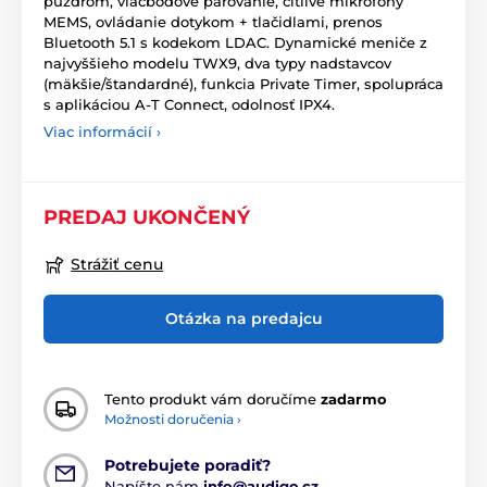
puzdrom, viacbodové párovanie, citlivé mikrofóny
MEMS, ovládanie dotykom + tlačidlami, prenos
Bluetooth 5.1 s kodekom LDAC. Dynamické meniče z
najvyššieho modelu TWX9, dva typy nadstavcov
(mäkšie/štandardné), funkcia Private Timer, spolupráca
s aplikáciou A-T Connect, odolnosť IPX4.
Viac informácií ›
PREDAJ UKONČENÝ
Strážiť cenu
Otázka na predajcu
Tento produkt vám doručíme
zadarmo
Možnosti doručenia ›
Potrebujete poradiť?
Napíšte nám
info@audigo.cz