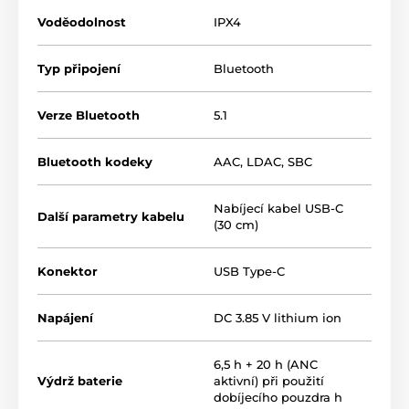
Môžete sa spoľahnúť na precízne kontrolované basy,
Voděodolnost
IPX4
prirodzené stredy a tradične živé detaily s veľkou
energiou.
Typ připojení
Bluetooth
Okrem výnimočne vyspelého ladenia však slúchadlá
dokážu generovať aj príjemné ticho. Systém
Hybrid
ANC
možno kombinovať s funkciami
Hear-through
a
Verze Bluetooth
5.1
Talk-through
pre príjemnejšiu komunikáciu s okolím.
Aj so slúchadlami v ušiach môžete celkom zreteľne
Bluetooth kodeky
AAC
,
LDAC
,
SBC
počuť pouličnú premávku alebo letiskové hlásenia.
Nabíjecí kabel USB-C
Další parametry kabelu
(30 cm)
Konektor
USB Type-C
Napájení
DC 3.85 V lithium ion
6,5 h + 20 h (ANC
'
Výkonné
5,8 mm
meniče
s podmanivým
Výdrž baterie
aktivní) při použití
zvukom HiRes
dobíjecího pouzdra h