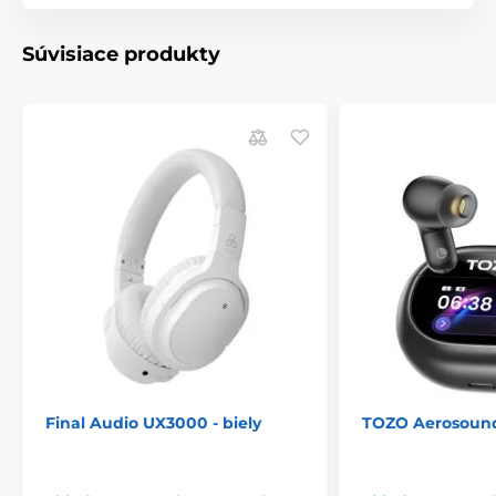
Súvisiace produkty
Súčasťou balenia sú 2 sady náušníkov - mäkšie
pre maximálne pohodlie počas dlhého
počúvania a štandardné pre čo najlepšie
uchytenie v ušiach.
Final Audio UX3000 - biely
TOZO Aerosound6
Slúchadlá tiež spolupracujú s aplikáciou AT
Connect: