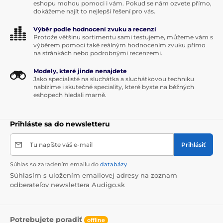
plavcov, triatlonistov aj športovcov operujúcich v
eshopu mohou pomoci i vám. Pokud se nám ozvete přímo,
extrémnych klimatických podmienkach, kde by bežná
dokážeme najít to nejlepší řešení pro vás.
elektronika zlyhala.
Výběr podle hodnocení zvuku a recenzí
Protože většinu sortimentu sami testujeme, můžeme vám s
výběrem pomoci také reálným hodnocením zvuku přímo
na stránkách nebo podrobnými recenzemi.
Certifikácia IP68:
Kompletná prachotesnosť a
odolnosť voči trvalému ponoreniu do vody.
Modely, které jinde nenajdete
Jako specialisté na sluchátka a sluchátkovou techniku
Underwater Sound Technology
nabízíme i skutečné speciality, které byste na běžných
Akustické ladenie meničov pre konzistentný
eshopech hledali marně.
zvukový výstup pri plávaní.
Outdoorová pripravenosť
Prihláste sa do newsletteru
Konštrukcia navrhnutá pre spoľahlivú prevádzku v
prašnom prostredí aj vo vode.
Tu napíšte váš e-mail
Prihlásiť
Súhlas so zaradením emailu do
databázy
Súhlasím s uložením emailovej adresy na zoznam
odberateľov newslettera Audigo.sk
Potrebujete poradiť
offline