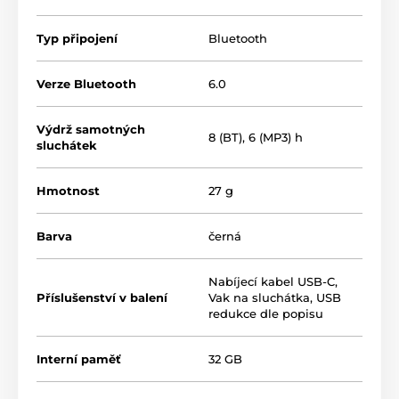
Typ připojení
Bluetooth
Verze Bluetooth
6.0
Výdrž samotných
8 (BT), 6 (MP3) h
sluchátek
Cez Bluetooth alebo ako
Hmotnost
27 g
MP3 prehrávač
Barva
černá
Hlavnou výhodou modelu AirSwim Neo je integrácia
dvoch nezávislých režimov prehrávania. Používateľ
Nabíjecí kabel USB-C
,
môže voliť medzi štandardným pripojením
Bluetooth
Příslušenství v balení
Vak na sluchátka
,
USB
6.0
pre streamovanie obsahu z telefónu, alebo
redukce dle popisu
režimom
prehrávača MP3
, ktorý využíva
32GB internú
pamäť
. Táto funkcia umožňuje tréning bez nutnosti
Interní paměť
32 GB
nosiť so sebou telefón, čo je ideálne najmä pre
plavcov či bežcov preferujúcich minimálnu záťaž.