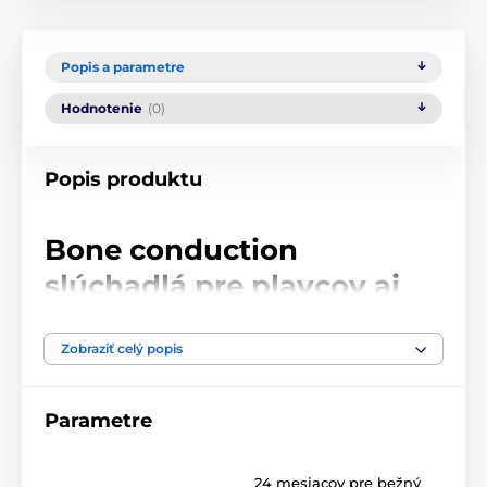
Popis a parametre
Hodnotenie
(0)
Popis produktu
Bone conduction
slúchadlá pre plavcov aj
bežcov
Zobraziť celý popis
Langsdom AirSwim Neo sú navrhnuté ako všestranné
športové slúchadlá využívajúce technológiu
kostného
vedenia (bone conduction)
, ktorá umožňuje prenos
Parametre
zvuku priamo do vnútorného ucha prostredníctvom
vibrácií lícnych kostí. Tento princíp ponecháva
zvukovod úplne voľný, čo zvyšuje bezpečnosť
24 mesiacov pre bežný