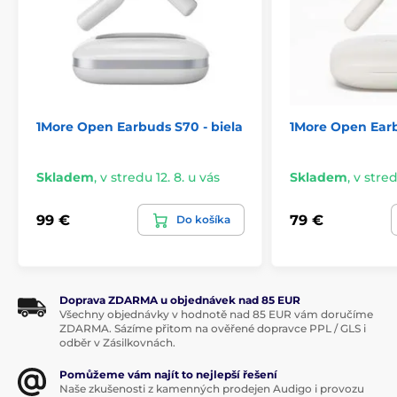
1More Open Earbuds S70 - biela
1More Open Earb
Odolnosť IP68 pre
Skladem
,
v stredu 12. 8. u vás
Skladem
,
v stred
počúvanie vo vode
99 €
79 €
Do košíka
Konštrukcia slúchadiel AirSwim Neo spĺňa
certifikáciu IP68
, čo zaručuje kompletnú ochranu
proti vniknutiu prachu a dlhodobú odolnosť proti
ponoreniu do vody. Špecificky vyvinutá „
Underwater
Sound Technology
“ bola ladená tak, aby
Doprava ZDARMA u objednávek nad 85 EUR
Všechny objednávky v hodnotě nad 85 EUR vám doručíme
kompenzovala akustické zmeny v kvapalnom
ZDARMA. Sázíme přitom na ověřené dopravce PPL / GLS i
prostredí a zaistila zrozumiteľnú reprodukciu zvuku aj
odběr v Zásilkovnách.
pod vodnou hladinou.
Pomůžeme vám najít to nejlepší řešení
Tento model je tak plne funkčným nástrojom pre
Naše zkušenosti z kamenných prodejen Audigo i provozu