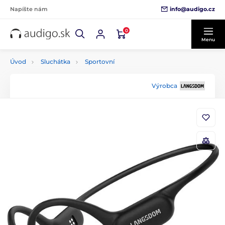
info@audigo.cz
Napíšte nám
0
Menu
Úvod
Sluchátka
Sportovní
Výrobca