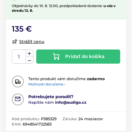
Objednávky do 10. 8. 12:00, predpokladané dodanie:
u vás v
stredu 12. 8.
135 €
Strážiť cenu
Pridať do košíka
Tento produkt vám doručíme
zadarmo
Možnosti doručenia ›
Potrebujete poradiť?
Napíšte nám
info@audigo.cz
Kód produktu:
P385329
Záruka:
24 mesiacov
EAN:
6948541722583