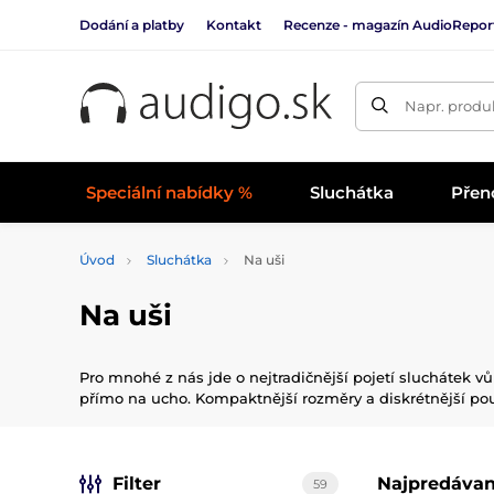
Dodání a platby
Kontakt
Recenze - magazín AudioRepor
Napr. produk
Speciální nabídky %
Sluchátka
Přen
Úvod
Sluchátka
Na uši
Na uši
Pro mnohé z nás jde o nejtradičnější pojetí sluchátek vů
přímo na ucho. Kompaktnější rozměry a diskrétnější pou
Filter
Najpredávan
59