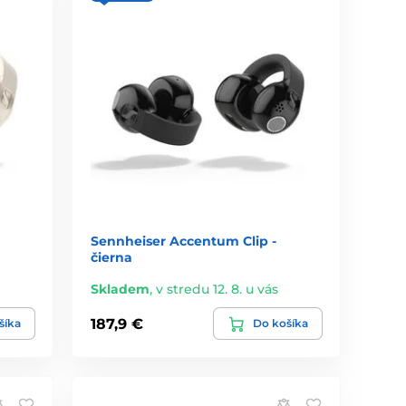
Sennheiser Accentum Clip -
čierna
Skladem
,
v stredu 12. 8. u vás
187,9 €
šíka
Do košíka