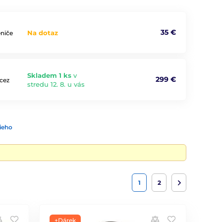
35 €
Na dotaz
eniče
Skladem 1 ks
v
299 €
 cez
stredu 12. 8. u vás
ieho
1
2
+Dárek