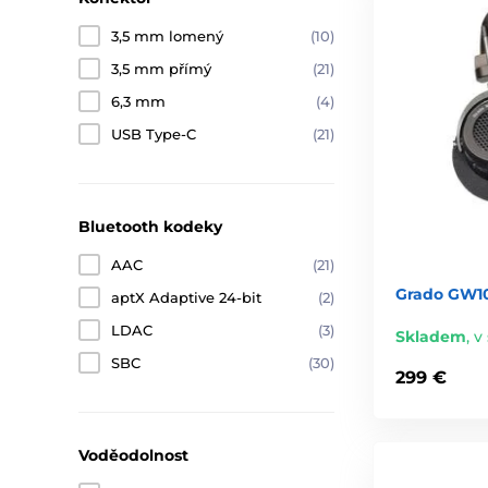
3,5 mm lomený
(10)
3,5 mm přímý
(21)
6,3 mm
(4)
USB Type-C
(21)
Bluetooth kodeky
AAC
(21)
Grado GW1
aptX Adaptive 24-bit
(2)
LDAC
(3)
Skladem
,
v 
SBC
(30)
299 €
Voděodolnost