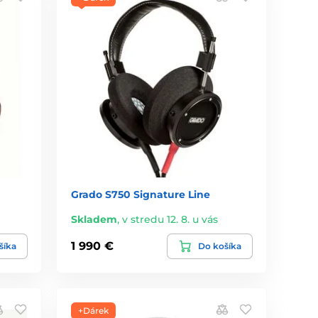
Grado S750 Signature Line
Skladem
,
v stredu 12. 8. u vás
1 990 €
šíka
Do košíka
+Dárek