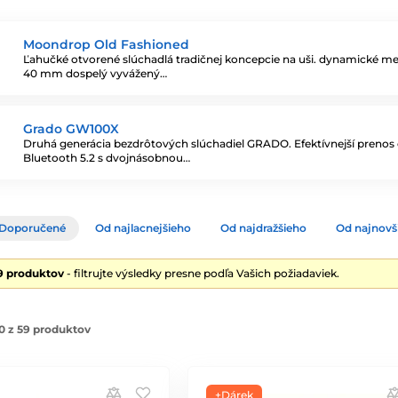
Moondrop Old Fashioned
Ľahučké otvorené slúchadlá tradičnej koncepcie na uši. dynamické m
40 mm dospelý vyvážený…
Grado GW100X
Druhá generácia bezdrôtových slúchadiel GRADO. Efektívnejší prenos
Bluetooth 5.2 s dvojnásobnou…
Doporučené
Od najlacnejšieho
Od najdražšieho
Od najnovš
9 produktov
- filtrujte výsledky presne podľa Vašich požiadaviek.
0 z 59 produktov
+Dárek