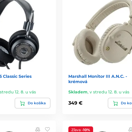
 Classic Series
Marshall Monitor III A.N.C. -
krémová
stredu 12. 8. u vás
Skladem
,
v stredu 12. 8. u vás
349 €
Do košíka
Do ko
Zľava
-10%