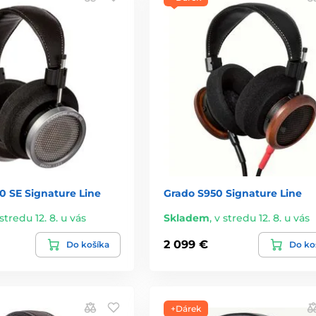
0 SE Signature Line
Grado S950 Signature Line
stredu 12. 8. u vás
Skladem
,
v stredu 12. 8. u vás
2 099 €
Do košíka
Do ko
+Dárek