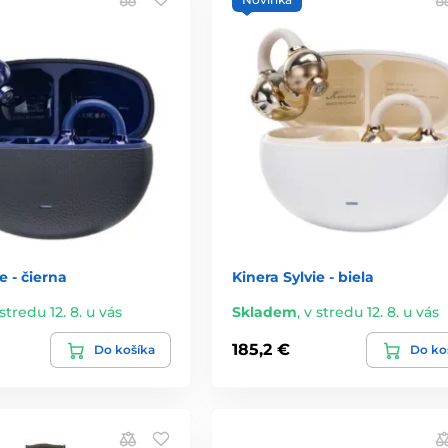
e - čierna
Kinera Sylvie - biela
stredu 12. 8. u vás
Skladem
,
v stredu 12. 8. u vás
185,2 €
Do košíka
Do ko