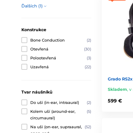
Ďalších (1)
Konstrukce
Bone Conduction
(2)
Otevřená
(30)
Polootevřená
(3)
Uzavřená
(22)
Grado RS2x
Skladem
,
v 
Tvar náušníků
599 €
Do uší (in-ear, intraaural)
(2)
Kolem uší (around-ear,
(5)
circumaural)
Na uši (on-ear, supraaural,
(52)