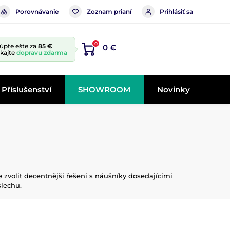
Porovnávanie
Zoznam prianí
Prihlásiť sa
0
úpte ešte za
85 €
0 €
skajte
dopravu zdarma
Příslušenství
SHOWROOM
Novinky
e zvolit decentnější řešení s náušníky dosedajícími
slechu.