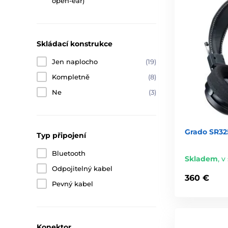
open-ear)
Skládací konstrukce
Jen naplocho
(19)
Kompletně
(8)
Ne
(3)
Grado SR325
Typ připojení
Bluetooth
Skladem
,
v 
Odpojitelný kabel
360 €
Pevný kabel
Konektor