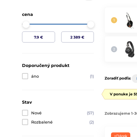
cena
Doporučený produkt
áno
(1)
Zoradiť podľa:
V ponuke je 5
Stav
Nové
(57)
Zobrazujeme 1-3
Rozbalené
(2)
+Dárek