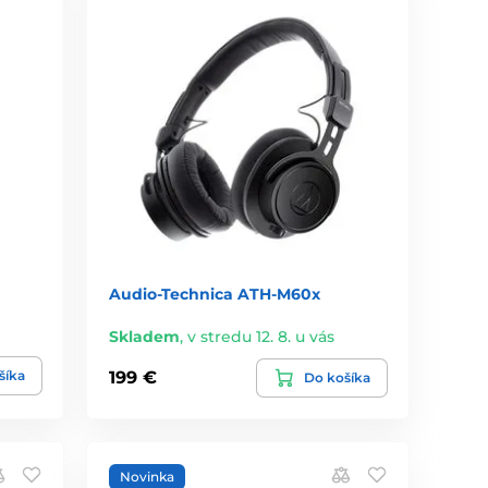
Audio-Technica ATH-M60x
Skladem
,
v stredu 12. 8. u vás
šíka
199 €
Do košíka
Novinka