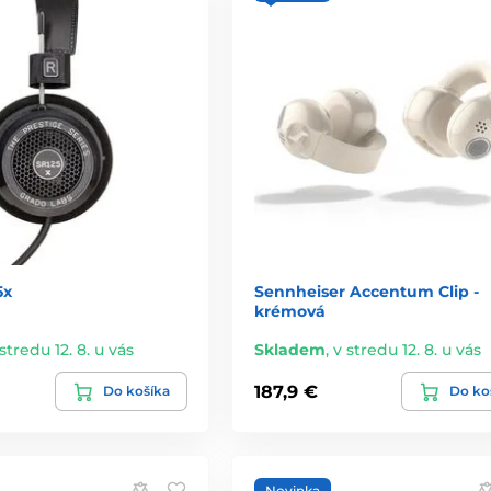
5x
Sennheiser Accentum Clip -
krémová
stredu 12. 8. u vás
Skladem
,
v stredu 12. 8. u vás
187,9 €
Do košíka
Do ko
Novinka