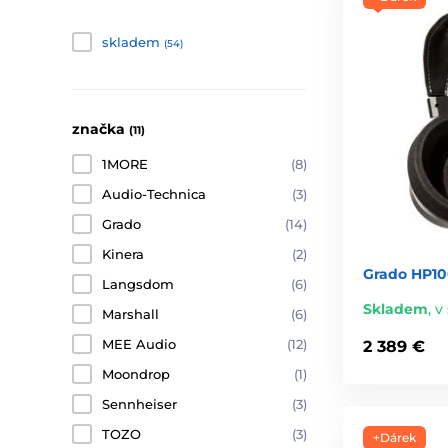
skladem
(54)
značka
(11)
1MORE
(8)
Audio-Technica
(3)
Grado
(14)
Kinera
(2)
Grado HP10
Langsdom
(6)
Skladem
,
v 
Marshall
(6)
MEE Audio
(12)
2 389 €
Moondrop
(1)
Sennheiser
(3)
TOZO
(3)
+Dárek