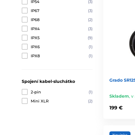
IP54
(3)
IP67
(3)
IP68
(2)
IPX4
(3)
IPX5
(9)
IPX6
(1)
IPX8
(1)
Grado SR12
Spojení kabel-sluchátko
2-pin
(1)
Skladem
,
v 
Mini XLR
(2)
199 €
Novinka