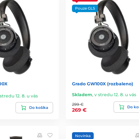
Pouze GLS
00X
Grado GW100X (rozbaleno)
Skladem
,
v stredu 12. 8. u vás
stredu 12. 8. u vás
299 €
Do ko
Do košíka
269 €
Novinka