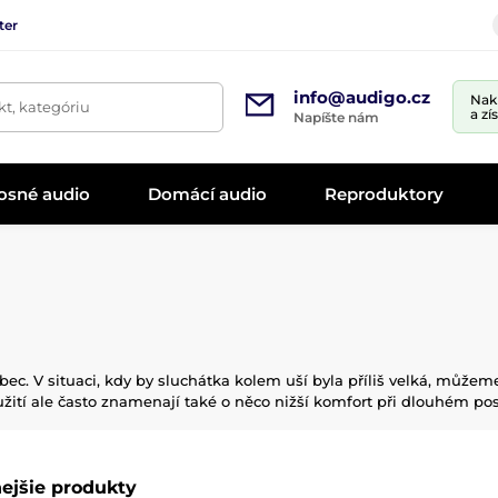
ter
info@audigo.cz
Nak
t, kategóriu
a zí
Napíšte nám
osné audio
Domácí audio
Reproduktory
bec. V situaci, kdy by sluchátka kolem uší byla příliš velká, můžem
žití ale často znamenají také o něco nižší komfort při dlouhém po
ejšie produkty