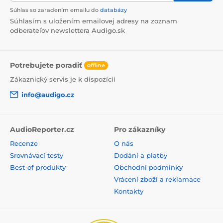
Súhlas so zaradením emailu do
databázy
Súhlasím s uložením emailovej adresy na zoznam
odberateľov newslettera Audigo.sk
Potrebujete poradiť
offline
Zákaznický servis je k dispozícii
info@audigo.cz
AudioReporter.cz
Pro zákazníky
Recenze
O nás
Srovnávací testy
Dodání a platby
Best-of produkty
Obchodní podmínky
Vrácení zboží a reklamace
Kontakty