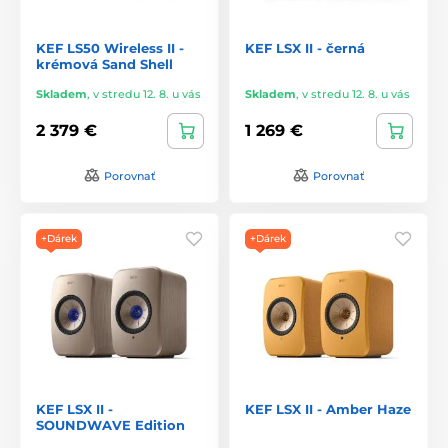
KEF LS50 Wireless II -
KEF LSX II - černá
krémová Sand Shell
Skladem
,
v stredu 12. 8. u vás
Skladem
,
v stredu 12. 8. u vás
2 379 €
1 269 €
Porovnať
Porovnať
+Dárek
+Dárek
KEF LSX II -
KEF LSX II - Amber Haze
SOUNDWAVE Edition