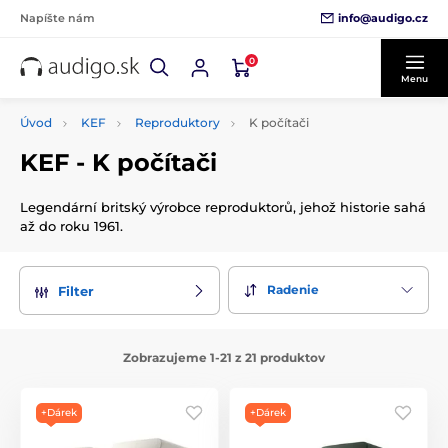
info@audigo.cz
Napíšte nám
0
Menu
Úvod
KEF
Reproduktory
K počítači
KEF - K počítači
Legendární britský výrobce reproduktorů, jehož historie sahá
až do roku 1961.
Radenie
Filter
Zobrazujeme 1-21 z 21 produktov
+Dárek
+Dárek