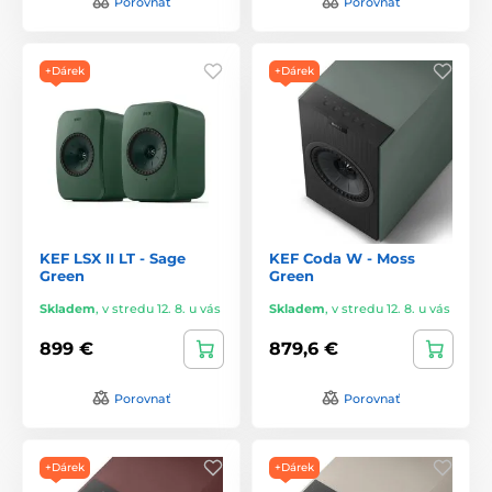
Porovnať
Porovnať
+Dárek
+Dárek
KEF LSX II LT - Sage
KEF Coda W - Moss
Green
Green
Skladem
,
v stredu 12. 8. u vás
Skladem
,
v stredu 12. 8. u vás
899 €
879,6 €
Porovnať
Porovnať
+Dárek
+Dárek