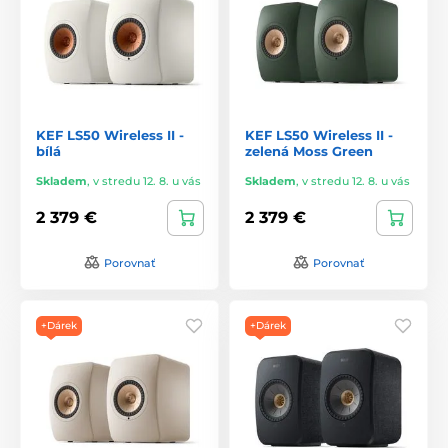
KEF LS50 Wireless II -
KEF LS50 Wireless II -
bílá
zelená Moss Green
Skladem
,
v stredu 12. 8. u vás
Skladem
,
v stredu 12. 8. u vás
2 379 €
2 379 €
Porovnať
Porovnať
+Dárek
+Dárek