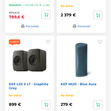
Skladem
,
v stredu 12. 8. u vás
Na dotaz
879,6 €
2 379 €
789,6 €
Porovnať
Porovnať
+Dárek
KEF LSX II LT - Graphite
KEF MUO - Blue Aura
Grey
Na dotaz
Na dotaz
899 €
279 €