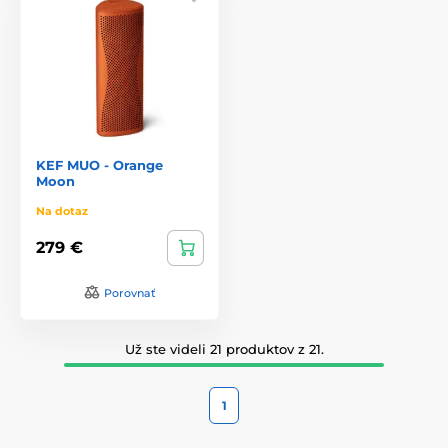
KEF MUO - Orange
Moon
Na dotaz
279 €
Porovnať
Už ste videli 21 produktov z 21.
1