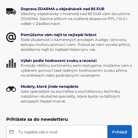
Doprava ZDARMA u objednávek nad 85 EUR
Všechny objednávky v hodnotě nad 85 EUR vám doručíme
ZDARMA. Sázíme přitom na ověřené dopravce PPL / GLS i
odběr v Zásilkovnách.
Pomůžeme vám najít to nejlepší řešení
Naše zkušenosti z kamenných prodejen Audigo i provozu
eshopu mohou pomoci i vám. Pokud se nám ozvete přímo,
dokážeme najít to nejlepší řešení pro vás.
Výběr podle hodnocení zvuku a recenzí
Protože většinu sortimentu sami testujeme, můžeme vám s
výběrem pomoci také reálným hodnocením zvuku přímo
na stránkách nebo podrobnými recenzemi.
Modely, které jinde nenajdete
Jako specialisté na sluchátka a sluchátkovou techniku
nabízíme i skutečné speciality, které byste na běžných
eshopech hledali marně.
Prihláste sa do newsletteru
Tu napíšte váš e-mail
Prihlásiť