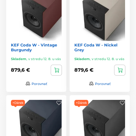
KEF Coda W - Vintage
KEF Coda W - Nickel
Burgundy
Grey
Skladem
,
v stredu 12. 8. u vás
Skladem
,
v stredu 12. 8. u vás
879,6 €
879,6 €
Porovnať
Porovnať
+Dárek
+Dárek