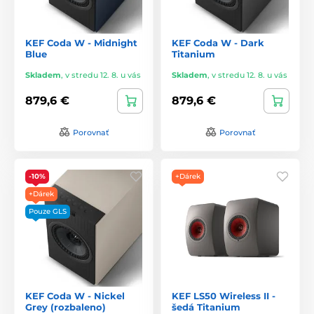
KEF Coda W - Midnight
KEF Coda W - Dark
Blue
Titanium
Skladem
,
v stredu 12. 8. u vás
Skladem
,
v stredu 12. 8. u vás
879,6 €
879,6 €
Porovnať
Porovnať
-10%
+Dárek
+Dárek
Pouze GLS
KEF Coda W - Nickel
KEF LS50 Wireless II -
Grey (rozbaleno)
šedá Titanium