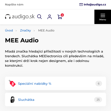
info@audigo.cz
Napíšte nám
0
Menu
Úvod
Značky
MEE Audio
MEE Audio
Mladá značka hledající příležitosti v nových technologiích a
trendech. Sluchátka MEElectronics cílí především na mladé,
se kterými drží krok nejen designem, ale i odolnou
konstrukcí.
Speciální nabídky %
6
Sluchátka
25