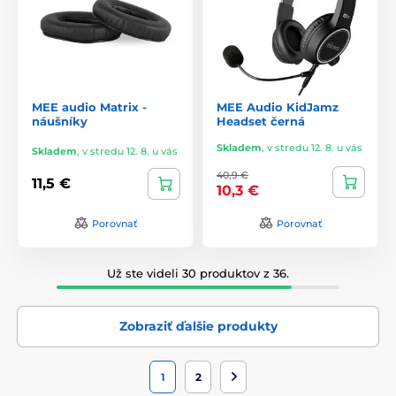
MEE audio Matrix -
MEE Audio KidJamz
náušníky
Headset černá
Skladem
,
v stredu 12. 8. u vás
Skladem
,
v stredu 12. 8. u vás
40,9 €
11,5 €
10,3 €
Porovnať
Porovnať
Už ste videli 30 produktov z 36.
Zobraziť ďalšie produkty
1
2