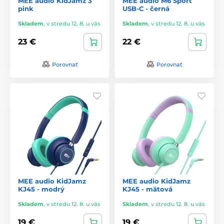
MEE audio KidJamz 3
MEE audio M6 Sport
pink
USB-C - černá
Skladem
,
v stredu 12. 8. u vás
Skladem
,
v stredu 12. 8. u vás
23 €
22 €
Porovnať
Porovnať
MEE audio KidJamz
MEE audio KidJamz
KJ45 - modrý
KJ45 - mätová
Skladem
,
v stredu 12. 8. u vás
Skladem
,
v stredu 12. 8. u vás
19 €
19 €