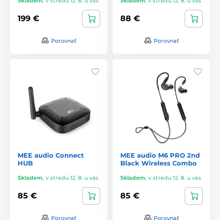
Skladem
,
v stredu 12. 8. u vás
Skladem
,
v stredu 12. 8. u vás
199 €
88 €
Porovnať
Porovnať
MEE audio Connect
MEE audio M6 PRO 2nd
HUB
Black Wireless Combo
Skladem
,
v stredu 12. 8. u vás
Skladem
,
v stredu 12. 8. u vás
85 €
85 €
Porovnať
Porovnať