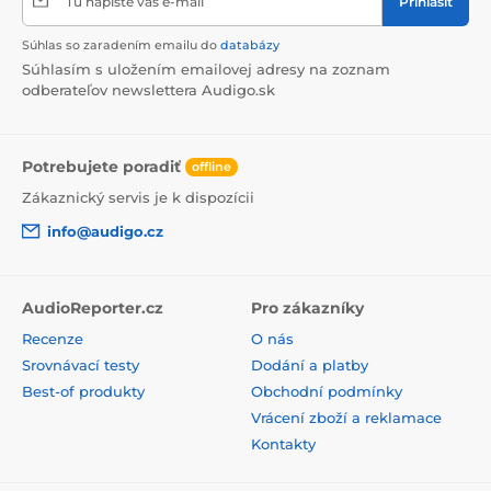
Tu napíšte váš e-mail
Prihlásiť
Súhlas so zaradením emailu do
databázy
Súhlasím s uložením emailovej adresy na zoznam
odberateľov newslettera Audigo.sk
Potrebujete poradiť
offline
Zákaznický servis je k dispozícii
info@audigo.cz
AudioReporter.cz
Pro zákazníky
Recenze
O nás
Srovnávací testy
Dodání a platby
Best-of produkty
Obchodní podmínky
Vrácení zboží a reklamace
Kontakty