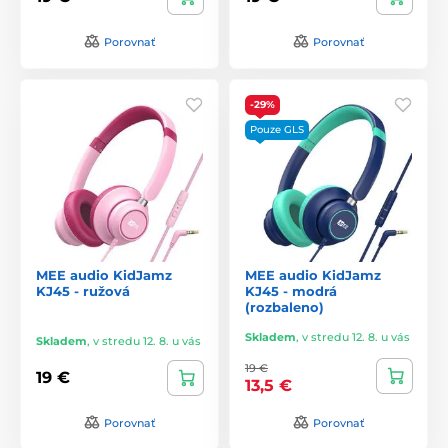
Porovnať
Porovnať
-29%
Pouze GLS
MEE audio KidJamz
MEE audio KidJamz
KJ45 - ružová
KJ45 - modrá
(rozbaleno)
Skladem
,
v stredu 12. 8. u vás
Skladem
,
v stredu 12. 8. u vás
19 €
19 €
13,5 €
Porovnať
Porovnať