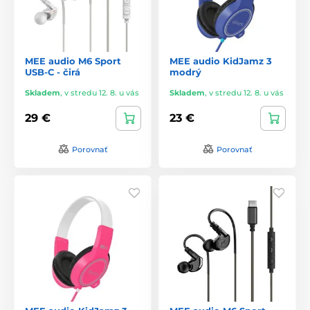
MEE audio M6 Sport
MEE audio KidJamz 3
USB-C - čirá
modrý
Skladem
,
v stredu 12. 8. u vás
Skladem
,
v stredu 12. 8. u vás
29 €
23 €
Porovnať
Porovnať