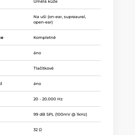
Umělá kůže
Na uši (on-ear, supraaural,
open-ear)
ce
Kompletně
áno
Tlačítkové
i
áno
20 - 20.000 Hz
99 dB SPL (100mV @ 1kHz)
32 Ω