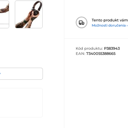
Tento produkt vá
Možnosti doručenia ›
Kód produktu:
P383943
EAN:
7340055388665
v