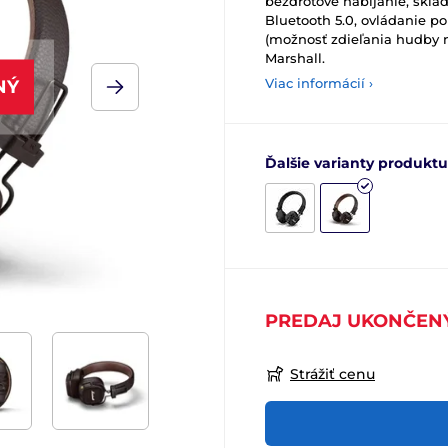
bezdrôtové nabíjanie, skla
Bluetooth 5.0, ovládanie p
(možnosť zdieľania hudby na
Marshall.
Viac informácií ›
NÝ
Ďalšie varianty produktu
PREDAJ UKONČEN
Strážiť cenu