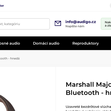
ter
info@audigo.cz
Nak
t, kategóriu
a zí
Napíšte nám
osné audio
Domácí audio
Reproduktory
tooth - hnedá
Marshall Majo
Bluetooth - 
Uzavreté bezdrôtové slúcha