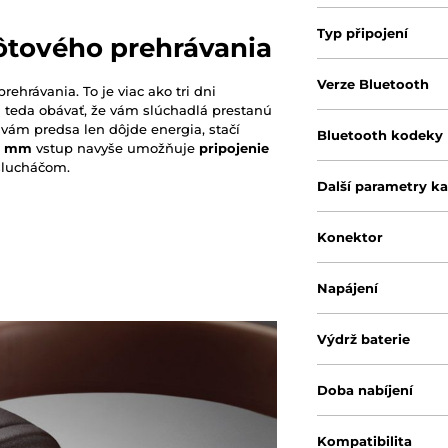
Typ připojení
ôtového prehrávania
Verze Bluetooth
ehrávania. To je viac ako tri dni
a teda obávať, že vám slúchadlá prestanú
k vám predsa len dôjde energia, stačí
Bluetooth kodeky
5 mm
vstup navyše umožňuje
pripojenie
slucháčom.
Další parametry k
Konektor
Napájení
Výdrž baterie
Doba nabíjení
Kompatibilita