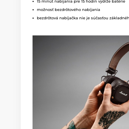
15 minút nabíjania pre 15 hodín výdrže batérie
možnosť bezdrôtového nabíjania
bezdrôtová nabíjačka nie je súčasťou základné