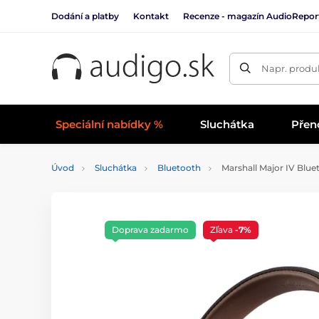
Dodání a platby
Kontakt
Recenze - magazín AudioRepor
Napr. produk
Speciální nabídky %
Sluchátka
Přen
Úvod
Sluchátka
Bluetooth
Marshall Major IV Blue
Doprava zadarmo
Zľava
-7%