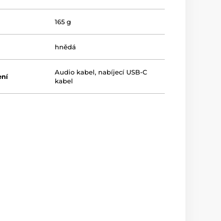
165 g
hnědá
Audio kabel, nabíjecí USB-C
ení
kabel