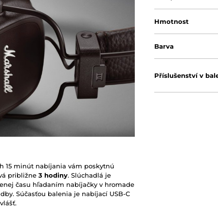
Hmotnost
Barva
Příslušenství v bal
ch 15 minút nabíjania vám poskytnú
á približne
3 hodiny
. Slúchadlá je
menej času hľadaním nabíjačky v hromade
dby. Súčasťou balenia je nabíjací USB-C
vlášť.