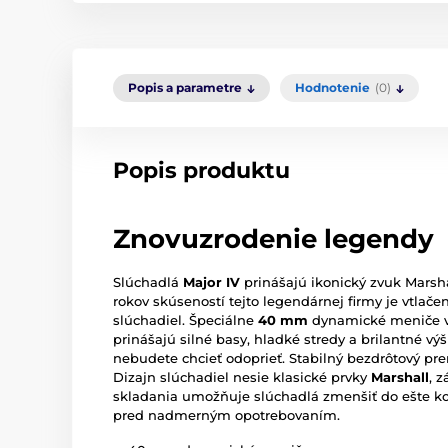
Popis a parametre
Hodnotenie
(0)
Popis produktu
Znovuzrodenie legendy
Slúchadlá
Major IV
prinášajú ikonický zvuk Marshal
rokov skúseností tejto legendárnej firmy je vtlače
slúchadiel. Špeciálne
40 mm
dynamické meniče v
prinášajú silné basy, hladké stredy a brilantné vý
nebudete chcieť odoprieť. Stabilný bezdrôtový pr
Dizajn slúchadiel nesie klasické prvky
Marshall
, 
skladania umožňuje slúchadlá zmenšiť do ešte ko
pred nadmerným opotrebovaním.