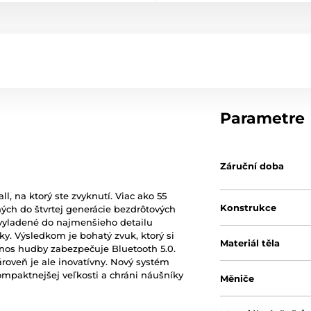
Parametre
Záruční doba
l, na ktorý ste zvyknutí. Viac ako 55
Konstrukce
ných do štvrtej generácie bezdrôtových
yladené do najmenšieho detailu
šky. Výsledkom je bohatý zvuk, ktorý si
Materiál těla
enos hudby zabezpečuje Bluetooth 5.0.
zároveň je ale inovatívny. Nový systém
mpaktnejšej veľkosti a chráni náušníky
Měniče