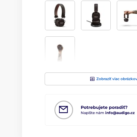
Zobraziť viac obrázko
Potrebujete poradiť?
Napíšte nám
info@audigo.cz