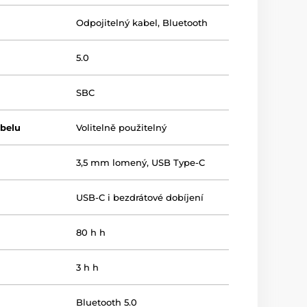
Odpojitelný kabel
,
Bluetooth
5.0
SBC
abelu
Volitelně použitelný
3,5 mm lomený
,
USB Type-C
USB-C i bezdrátové dobíjení
80 h h
3 h h
Bluetooth 5.0