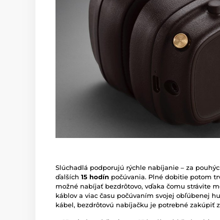
Slúchadlá podporujú rýchle nabíjanie – za pouhý
ďalších
15 hodín
počúvania. Plné dobitie potom trv
možné nabíjať bezdrôtovo, vďaka čomu strávite 
káblov a viac času počúvaním svojej obľúbenej hu
kábel, bezdrôtovú nabíjačku je potrebné zakúpiť z