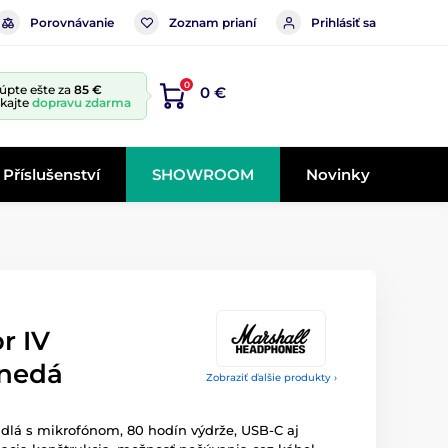
Porovnávanie
Zoznam prianí
Prihlásiť sa
0
úpte ešte za
85 €
0 €
skajte
dopravu zdarma
Příslušenství
SHOWROOM
Novinky
r IV
hnedá
Zobraziť ďalšie produkty ›
dlá s mikrofónom, 80 hodín výdrže, USB-C aj