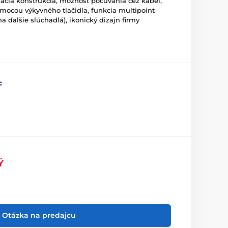
dacia konštrukcia, možnosť počúvania cez kábel,
omocou výkyvného tlačidla, funkcia multipoint
 ďalšie slúchadlá), ikonický dizajn firmy
:
Ý
Otázka na predajcu