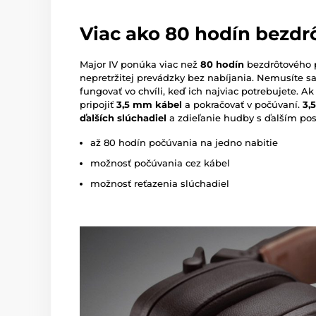
Viac ako 80 hodín bezdr
Major IV ponúka viac než
80
hodín
bezdrôtového pr
nepretržitej prevádzky bez nabíjania. Nemusíte s
fungovať vo chvíli, keď ich najviac potrebujete. A
pripojiť
3,5 mm kábel
a pokračovať v počúvaní.
3,
ďalších slúchadiel
a zdieľanie hudby s ďalším po
až 80 hodín počúvania na jedno nabitie
možnosť počúvania cez kábel
možnosť reťazenia slúchadiel