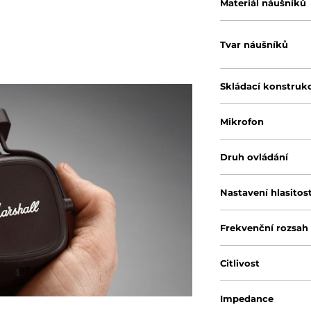
Materiál náušníků
Tvar náušníků
Skládací konstruk
Mikrofon
Druh ovládání
Nastavení hlasitost
Frekvenční rozsah
Citlivost
Impedance